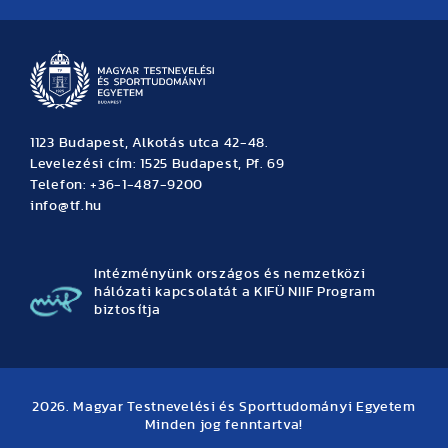
Hírek
Büszkeségeink
Hallgatói hírek
Tudományos hírek
TDK hírek
Pályázati hírek
TFSE hírek
Archívum
Eseménynaptár
1123 Budapest, Alkotás utca 42-48.
Levelezési cím: 1525 Budapest, Pf. 69
Telefon: +36-1-487-9200
info@tf.hu
Intézményünk országos és nemzetközi
hálózati kapcsolatát a KIFÜ NIIF Program
biztosítja
2026. Magyar Testnevelési és Sporttudományi Egyetem
Minden jog fenntartva!