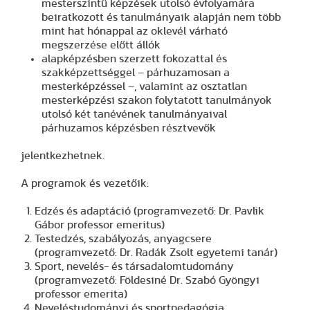
mesterszintű képzések utolsó évfolyamára
beiratkozott és tanulmányaik alapján nem több
mint hat hónappal az oklevél várható
megszerzése előtt állók
alapképzésben szerzett fokozattal és
szakképzettséggel – párhuzamosan a
mesterképzéssel –, valamint az osztatlan
mesterképzési szakon folytatott tanulmányok
utolsó két tanévének tanulmányaival
párhuzamos képzésben résztvevők
jelentkezhetnek.
A programok és vezetőik:
Edzés és adaptáció (programvezető: Dr. Pavlik
Gábor professor emeritus)
Testedzés, szabályozás, anyagcsere
(programvezető: Dr. Radák Zsolt egyetemi tanár)
Sport, nevelés- és társadalomtudomány
(programvezető: Földesiné Dr. Szabó Gyöngyi
professor emerita)
Neveléstudományi és sportpedagógia