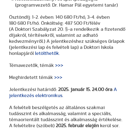
(programvezető: Dr. Hamar Pál egyetemi tanár)
Ösztöndíj: 1-2. évben: 140 680 Ft/hó, 3-4. évben
180 680 Ft/hó. Önköltség: 487 500 Ft/félév
(A Doktori Szabályzat 20. §-a rendelkezik a fizetendő
díjakról, térítésekről, valamint az adható
kedvezményről.) A jelentkezéshez szükséges űrlapok
(jelentkezési lap és felvételi lap) a Doktori Iskola
honlapjáról
letölthetők
.
Témavezetők, témák
>>>
Meghirdetett témák
>>>
Jelentkezési határidő:
2025. január 15. 24.00 óra
A
jelentkezés elektronikus.
A felvételi beszélgetés az általános szakmai
tudásszint és alkalmasság, valamint a speciális,
témaorientált tudásszint és alkalmasság értékelése.
A felvételire (szóbeli)
2025. február elején
kerül sor.