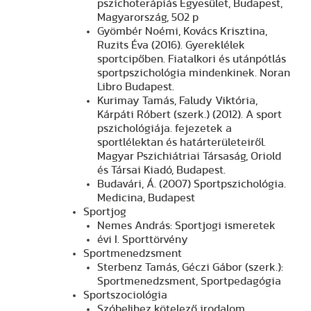
pszichoterápiás Egyesület, Budapest,
Magyarország, 502 p
Gyömbér Noémi, Kovács Krisztina,
Ruzits Éva (2016). Gyereklélek
sportcipőben. Fiatalkori és utánpótlás
sportpszichológia mindenkinek. Noran
Libro Budapest.
Kurimay Tamás, Faludy Viktória,
Kárpáti Róbert (szerk.) (2012). A sport
pszichológiája. fejezetek a
sportlélektan és határterületeiről.
Magyar Pszichiátriai Társaság, Oriold
és Társai Kiadó, Budapest.
Budavári, Á. (2007) Sportpszichológia.
Medicina, Budapest
Sportjog
Nemes András: Sportjogi ismeretek
évi I. Sporttörvény
Sportmenedzsment
Sterbenz Tamás, Géczi Gábor (szerk.):
Sportmenedzsment, Sportpedagógia
Sportszociológia
Szóbelihez kötelező irodalom