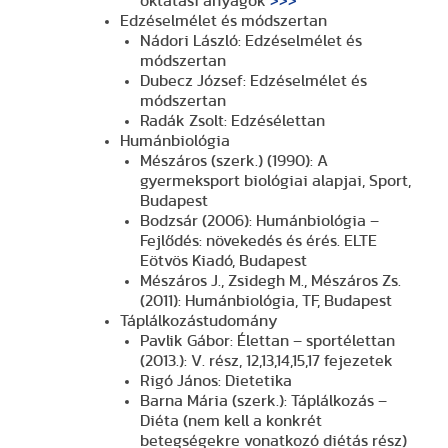
oktatási anyagok
>>>
Edzéselmélet és módszertan
Nádori László: Edzéselmélet és
módszertan
Dubecz József: Edzéselmélet és
módszertan
Radák Zsolt: Edzésélettan
Humánbiológia
Mészáros (szerk.) (1990): A
gyermeksport biológiai alapjai, Sport,
Budapest
Bodzsár (2006): Humánbiológia –
Fejlődés: növekedés és érés. ELTE
Eötvös Kiadó, Budapest
Mészáros J., Zsidegh M., Mészáros Zs.
(2011): Humánbiológia, TF, Budapest
Táplálkozástudomány
Pavlik Gábor: Élettan – sportélettan
(2013.): V. rész, 12,13,14,15,17 fejezetek
Rigó János: Dietetika
Barna Mária (szerk.): Táplálkozás –
Diéta (nem kell a konkrét
betegségekre vonatkozó diétás rész)