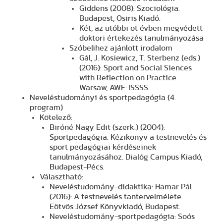
Giddens (2008): Szociológia.
Budapest, Osiris Kiadó.
Két, az utóbbi öt évben megvédett
doktori értekezés tanulmányozása
Szóbelihez ajánlott irodalom
Gál, J. Kosiewicz, T. Sterbenz (eds.)
(2016): Sport and Social Siences
with Reflection on Practice.
Warsaw, AWF-ISSSS.
Neveléstudományi és sportpedagógia (4.
program)
Kötelező:
Biróné Nagy Edit (szerk.) (2004):
Sportpedagógia. Kézikönyv a testnevelés és
sport pedagógiai kérdéseinek
tanulmányozásához. Dialóg Campus Kiadó,
Budapest-Pécs.
Választható:
Neveléstudomány-didaktika: Hamar Pál
(2016): A testnevelés tantervelmélete.
Eötvös József Könyvkiadó, Budapest.
Neveléstudomány-sportpedagógia: Soós