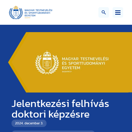
Jelentkezési felhívás
doktori képzésre
2024. december 3.