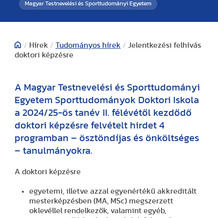
Magyar Testnevelési és Sporttudományi Egyetem
/
Hírek
/
Tudományos hírek
/
Jelentkezési felhívás
doktori képzésre
A Magyar Testnevelési és Sporttudományi
Egyetem Sporttudományok Doktori Iskola
a 2024/25-ös tanév II. félévétől kezdődő
doktori képzésre felvételt hirdet 4
programban – ösztöndíjas és önköltséges
– tanulmányokra.
A doktori képzésre
egyetemi, illetve azzal egyenértékű akkreditált
mesterképzésben (MA, MSc) megszerzett
oklevéllel rendelkezők, valamint egyéb,