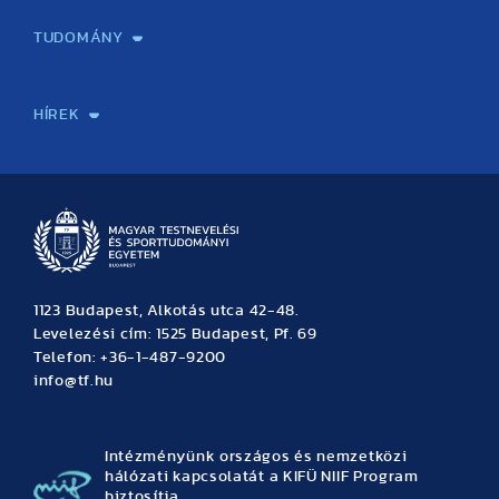
TUDOMÁNY
Sport-táplálkozástudományi Központ
Molekuláris Edzésélettani Kutató Központ
Doktori Iskola
Tudományos Iroda
Publikációk
TDK
Testnevelés, Sport, Tudomány
Habilitáció
Kutatásetika
OTDK
EKÖP
Nyári Egyetem
SPIRIT Olimpiai Tanulmányok Kutatási Központ
Kiváló Kutatási Infrastruktúra-hálózat
HÍREK
Hírek
Büszkeségeink
Hallgatói hírek
Tudományos hírek
TDK hírek
Pályázati hírek
TFSE hírek
Archívum
Eseménynaptár
1123 Budapest, Alkotás utca 42-48.
Levelezési cím: 1525 Budapest, Pf. 69
Telefon: +36-1-487-9200
info@tf.hu
Intézményünk országos és nemzetközi
hálózati kapcsolatát a KIFÜ NIIF Program
biztosítja