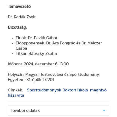
Témavezető:
Dr. Radák Zsolt
Bizottság:
Elnök: Dr. Pavlik Gábor
Előopponensek: Dr. Ács Pongrác és Dr. Melczer
Csaba
Titkár: Bábszky Zsófia
Időpont: 2024. december 6. 13.00
Helyszín: Magyar Testnevelési és Sporttudományi
Egyetem, K1. épület C201
Címkék:
Sporttudományok Doktori Iskola
meghívó
házi vita
További oldalak