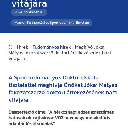
vitájára
2024. november 26.
Magyar Testnevelési és Sporttudományi Egyetem
/
Hírek
/
Tudományos hírek
/
Meghívó Jókai
Mátyás fokozatszerző doktori értekezésének házi
vitájára
A Sporttudományok Doktori Iskola
tisztelettel meghívja Önöket Jókai Mátyás
fokozatszerző doktori értekezésének házi
vitájára.
Disszertáció címe: “A hétköznapi edzés szisztémás
hatásainak rejtvénye: VO2 max vagy molekuláris
adaptációs útvonalak”