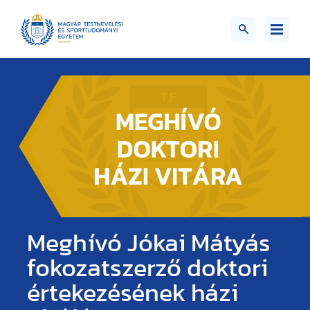
Meghívó Jókai Mátyás
fokozatszerző doktori
értekezésének házi