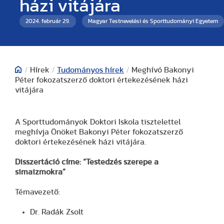
házi vitájára
2024. február 29.
Magyar Testnevelési és Sporttudományi Egyetem
/
Hírek
/
Tudományos hírek
/
Meghívó Bakonyi
Péter fokozatszerző doktori értekezésének házi
vitájára
A Sporttudományok Doktori Iskola tisztelettel
meghívja Önöket Bakonyi Péter fokozatszerző
doktori értekezésének házi vitájára.
Disszertáció címe: “Testedzés szerepe a
simaizmokra”
Témavezető:
Dr. Radák Zsolt