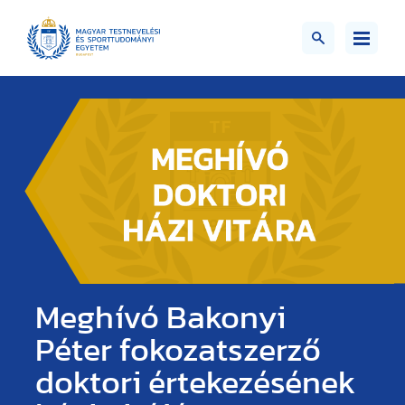
Meghívó Bakonyi
Péter fokozatszerző
doktori értekezésének