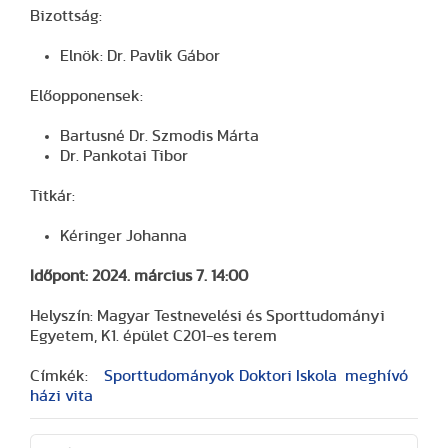
Bizottság:
Elnök: Dr. Pavlik Gábor
Előopponensek:
Bartusné Dr. Szmodis Márta
Dr. Pankotai Tibor
Titkár:
Kéringer Johanna
Időpont:
2024. március 7. 14:00
Helyszín: Magyar Testnevelési és Sporttudományi
Egyetem, K1. épület C201-es terem
Címkék:
Sporttudományok Doktori Iskola
meghívó
házi vita