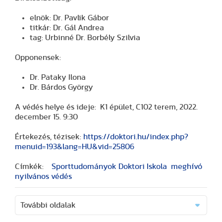
elnök: Dr. Pavlik Gábor
titkár: Dr. Gál Andrea
tag: Urbinné Dr. Borbély Szilvia
Opponensek:
Dr. Pataky Ilona
Dr. Bárdos György
A védés helye és ideje: K1 épület, C102 terem, 2022.
december 15. 9:30
Értekezés, tézisek:
https://doktori.hu/index.php?
menuid=193&lang=HU&vid=25806
Címkék:
Sporttudományok Doktori Iskola
meghívó
nyilvános védés
További oldalak