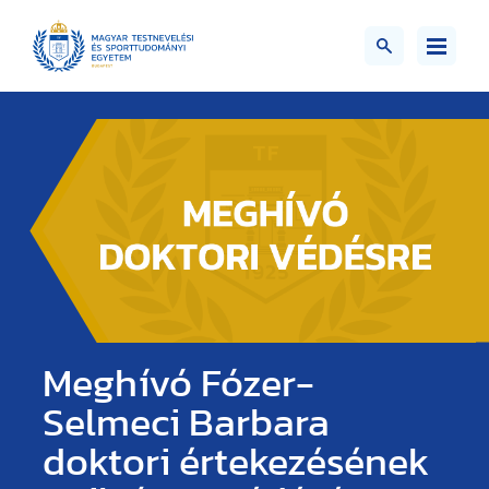
Meghívó Fózer-
Selmeci Barbara
doktori értekezésének