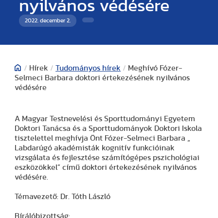
nyilvános védésére
2022. december 2.
/
Hírek
/
Tudományos hírek
/
Meghívó Fózer-
Selmeci Barbara doktori értekezésének nyilvános
védésére
A Magyar Testnevelési és Sporttudományi Egyetem
Doktori Tanácsa és a Sporttudományok Doktori Iskola
tisztelettel meghívja Önt Fózer-Selmeci Barbara „
Labdarúgó akadémisták kognitív funkcióinak
vizsgálata és fejlesztése számítógépes pszichológiai
eszközökkel” című doktori értekezésének nyilvános
védésére.
Témavezető: Dr. Tóth László
Bírálóbizottság: