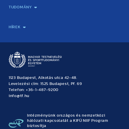
TUDOMÁNY
Sport-táplálkozástudományi Központ
Molekuláris Edzésélettani Kutató Központ
Doktori Iskola
Tudományos Iroda
Publikációk
TDK
Testnevelés, Sport, Tudomány
Habilitáció
Kutatásetika
OTDK
EKÖP
Nyári Egyetem
SPIRIT Olimpiai Tanulmányok Kutatási Központ
Kiváló Kutatási Infrastruktúra-hálózat
HÍREK
Hírek
Büszkeségeink
Hallgatói hírek
Tudományos hírek
TDK hírek
Pályázati hírek
TFSE hírek
Archívum
Eseménynaptár
1123 Budapest, Alkotás utca 42-48.
Levelezési cím: 1525 Budapest, Pf. 69
Telefon: +36-1-487-9200
info@tf.hu
Intézményünk országos és nemzetközi
hálózati kapcsolatát a KIFÜ NIIF Program
biztosítja