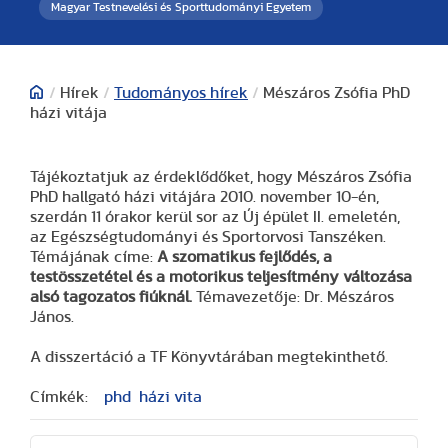
Magyar Testnevelési és Sporttudományi Egyetem
/
Hírek
/
Tudományos hírek
/
Mészáros Zsófia PhD
házi vitája
Tájékoztatjuk az érdeklődőket, hogy Mészáros Zsófia
PhD hallgató házi vitájára 2010. november 10-én,
szerdán 11 órakor kerül sor az Új épület II. emeletén,
az Egészségtudományi és Sportorvosi Tanszéken.
Témájának címe:
A szomatikus fejlődés, a
testösszetétel és a motorikus teljesítmény változása
alsó tagozatos fiúknál.
Témavezetője: Dr. Mészáros
János.
A disszertáció a TF Könyvtárában megtekinthető.
Címkék:
phd
házi vita