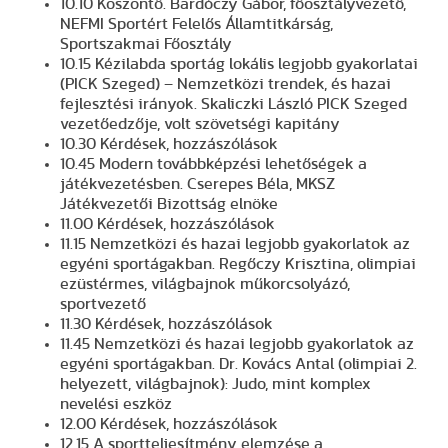
10.10 Köszöntő. Bardóczy Gábor, főosztályvezető,
NEFMI Sportért Felelős Államtitkárság,
Sportszakmai Főosztály
10.15 Kézilabda sportág lokális legjobb gyakorlatai
(PICK Szeged) – Nemzetközi trendek, és hazai
fejlesztési irányok. Skaliczki László PICK Szeged
vezetőedzője, volt szövetségi kapitány
10.30 Kérdések, hozzászólások
10.45 Modern továbbképzési lehetőségek a
játékvezetésben. Cserepes Béla, MKSZ
Játékvezetői Bizottság elnöke
11.00 Kérdések, hozzászólások
11.15 Nemzetközi és hazai legjobb gyakorlatok az
egyéni sportágakban. Regőczy Krisztina, olimpiai
ezüstérmes, világbajnok műkorcsolyázó,
sportvezető
11.30 Kérdések, hozzászólások
11.45 Nemzetközi és hazai legjobb gyakorlatok az
egyéni sportágakban. Dr. Kovács Antal (olimpiai 2.
helyezett, világbajnok): Judo, mint komplex
nevelési eszköz
12.00 Kérdések, hozzászólások
12.15 A sportteljesítmény elemzése a