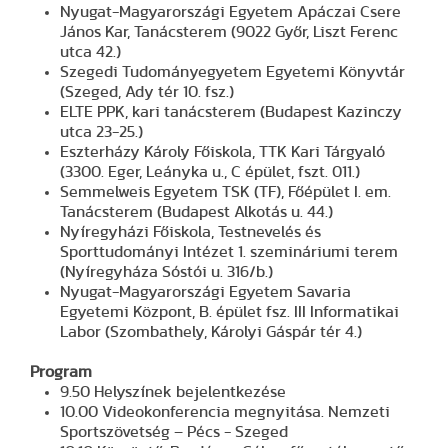
Nyugat-Magyarországi Egyetem Apáczai Csere
János Kar, Tanácsterem (9022 Győr, Liszt Ferenc
utca 42.)
Szegedi Tudományegyetem Egyetemi Könyvtár
(Szeged, Ady tér 10. fsz.)
ELTE PPK, kari tanácsterem (Budapest Kazinczy
utca 23-25.)
Eszterházy Károly Főiskola, TTK Kari Tárgyaló
(3300. Eger, Leányka u., C épület, fszt. 011.)
Semmelweis Egyetem TSK (TF), Főépület I. em.
Tanácsterem (Budapest Alkotás u. 44.)
Nyíregyházi Főiskola, Testnevelés és
Sporttudományi Intézet 1. szemináriumi terem
(Nyíregyháza Sóstói u. 316/b.)
Nyugat-Magyarországi Egyetem Savaria
Egyetemi Központ, B. épület fsz. III Informatikai
Labor (Szombathely, Károlyi Gáspár tér 4.)
Program
9.50 Helyszínek bejelentkezése
10.00 Videokonferencia megnyitása. Nemzeti
Sportszövetség – Pécs - Szeged