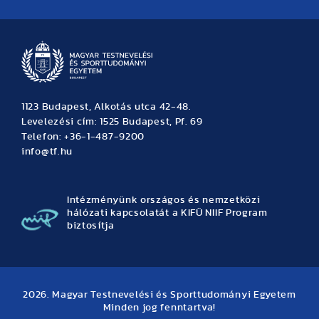
Hírek
Büszkeségeink
Hallgatói hírek
Tudományos hírek
TDK hírek
Pályázati hírek
TFSE hírek
Archívum
Eseménynaptár
1123 Budapest, Alkotás utca 42-48.
Levelezési cím: 1525 Budapest, Pf. 69
Telefon: +36-1-487-9200
info@tf.hu
Intézményünk országos és nemzetközi
hálózati kapcsolatát a KIFÜ NIIF Program
biztosítja
2026. Magyar Testnevelési és Sporttudományi Egyetem
Minden jog fenntartva!