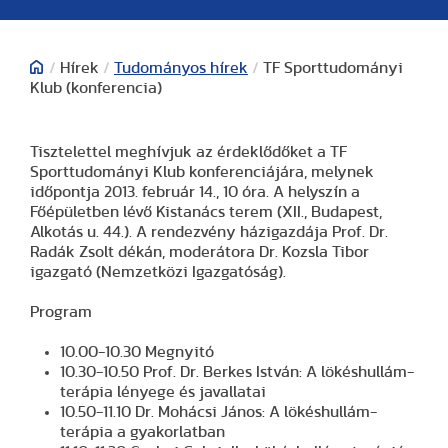
/
Hírek
/
Tudományos hírek
/
TF Sporttudományi
Klub (konferencia)
Tisztelettel meghívjuk az érdeklődőket a TF
Sporttudományi Klub konferenciájára, melynek
időpontja 2013. február 14., 10 óra. A helyszín a
Főépületben lévő Kistanács terem (XII., Budapest,
Alkotás u. 44.). A rendezvény házigazdája Prof. Dr.
Radák Zsolt dékán, moderátora Dr. Kozsla Tibor
igazgató (Nemzetközi Igazgatóság).
Program
10.00-10.30 Megnyitó
10.30-10.50 Prof. Dr. Berkes István: A lökéshullám-
terápia lényege és javallatai
10.50-11.10 Dr. Mohácsi János: A lökéshullám-
terápia a gyakorlatban