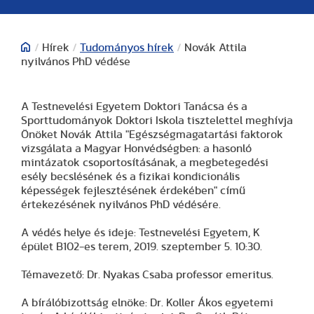
/
Hírek
/
Tudományos hírek
/
Novák Attila
nyilvános PhD védése
A Testnevelési Egyetem Doktori Tanácsa és a
Sporttudományok Doktori Iskola tisztelettel meghívja
Önöket Novák Attila "Egészségmagatartási faktorok
vizsgálata a Magyar Honvédségben: a hasonló
mintázatok csoportosításának, a megbetegedési
esély becslésének és a fizikai kondicionális
képességek fejlesztésének érdekében" című
értekezésének nyilvános PhD védésére.
A védés helye és ideje: Testnevelési Egyetem, K
épület B102-es terem, 2019. szeptember 5. 10:30.
Témavezető: Dr. Nyakas Csaba professor emeritus.
A bírálóbizottság elnöke: Dr. Koller Ákos egyetemi