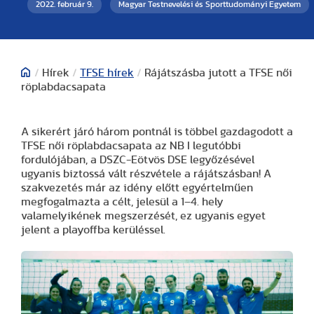
2022. február 9.
Magyar Testnevelési és Sporttudományi Egyetem
/
Hírek
/
TFSE hírek
/
Rájátszásba jutott a TFSE női
röplabdacsapata
A sikerért járó három pontnál is többel gazdagodott a
TFSE női röplabdacsapata az NB I legutóbbi
fordulójában, a DSZC-Eötvös DSE legyőzésével
ugyanis biztossá vált részvétele a rájátszásban! A
szakvezetés már az idény előtt egyértelműen
megfogalmazta a célt, jelesül a 1–4. hely
valamelyikének megszerzését, ez ugyanis egyet
jelent a playoffba kerüléssel.