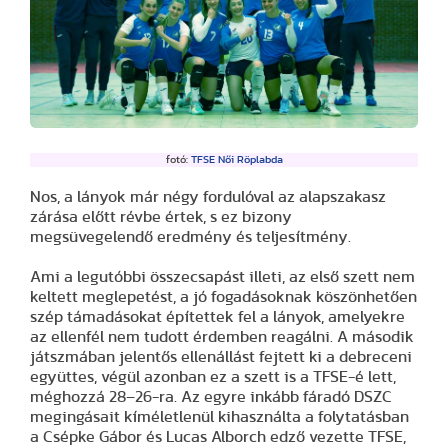
fotó:
TFSE Női Röplabda
Nos, a lányok már négy fordulóval az alapszakasz
zárása előtt révbe értek, s ez bizony
megsüvegelendő eredmény és teljesítmény.
Ami a legutóbbi összecsapást illeti, az első szett nem
keltett meglepetést, a jó fogadásoknak köszönhetően
szép támadásokat építettek fel a lányok, amelyekre
az ellenfél nem tudott érdemben reagálni. A második
játszmában jelentős ellenállást fejtett ki a debreceni
együttes, végül azonban ez a szett is a TFSE-é lett,
méghozzá 28–26-ra. Az egyre inkább fáradó DSZC
megingásait kíméletlenül kihasználta a folytatásban
a Csépke Gábor és Lucas Alborch edző vezette TFSE,