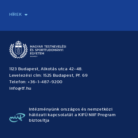
Sport-táplálkozástudományi Központ
Molekuláris Edzésélettani Kutató Központ
Doktori Iskola
Tudományos Iroda
Publikációk
TDK
Testnevelés, Sport, Tudomány
Habilitáció
Kutatásetika
OTDK
EKÖP
Nyári Egyetem
SPIRIT Olimpiai Tanulmányok Kutatási Központ
Kiváló Kutatási Infrastruktúra-hálózat
HÍREK
Hírek
Büszkeségeink
Hallgatói hírek
Tudományos hírek
TDK hírek
Pályázati hírek
TFSE hírek
Archívum
Eseménynaptár
1123 Budapest, Alkotás utca 42-48.
Levelezési cím: 1525 Budapest, Pf. 69
Telefon: +36-1-487-9200
info@tf.hu
Intézményünk országos és nemzetközi
hálózati kapcsolatát a KIFÜ NIIF Program
biztosítja