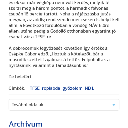
és ekkor már végképp nem volt kérdés, melyik fél
szerzi meg a három pontot, a harmadik felvonás
csupán 16 percig tartott. Noha a rájátszásba jutás
megvan, az addig rendezendő meccseken is helyt kell
állni, a következő fordulóban a vendég MÁV Előre
ellen, utána pedig a Gödöllő otthonában egyaránt jó
csapat vár a TFSE-re.
A debreceniek legyőzését követően így értékelt
Csépke Gábor edző: „Hoztuk a kötelezőt, bár a
második szettet izgalmassá tettük. Felpuhultak a
nyitásaink, valamint a támadásunk is.”
De belefért.
Címkék:
TFSE
röplabda
győzelem
NB I.
További oldalak
Archívum
(2 cikk)
(3 cikk)
(3 cikk)
(17 cikk)
(20 cikk)
(29 cikk)
(15 cikk)
(20 cikk)
(7 cikk)
(18 cikk)
(24 cikk)
(16 cikk)
(25 cikk)
(9 cikk)
(2 cikk)
(51 cikk)
(46 cikk)
(36 cikk)
(8 cikk)
(41 cikk)
(28 cikk)
(1 cikk)
(1 cikk)
(14 cikk)
(2 cikk)
(1 cikk)