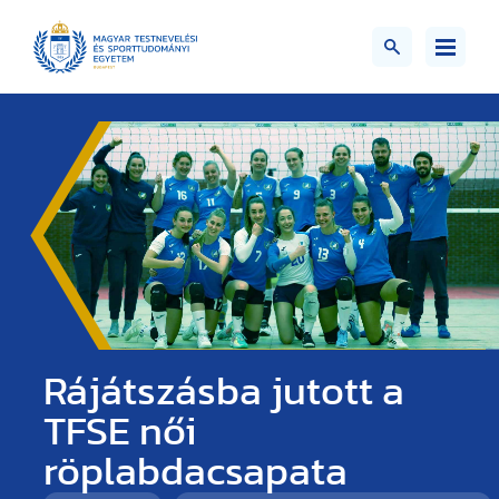
Rájátszásba jutott a
TFSE női
röplabdacsapata