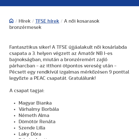
/
Hírek
/
TFSE hírek
/
A női kosarasok
bronzérmesek
Fantasztikus siker! A TFSE újjáalakult női kosárlabda
csapata a 3. helyen végzett az Amatőr NB I-es
bajnokságban, miután a bronzéremért zajló
párharcban - az itthoni ötpontos vereség után -
Pécsett egy rendkívül izgalmas mérkőzésen 9 ponttal
legyőzte a PEAC csapatát. Gratulálunk!
A csapat tagjai:
Magyar Bianka
Várhalmy Borbála
Németh Alma
Dömötör Renáta
Szende Lilla
Laky Dóra