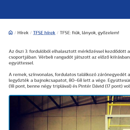
/
Hírek
/
TFSE hírek
/
TFSE: fiúk, lányok, győzelem!
Az őszi 3. fordulóból elhalasztott mérkőzéssel kezdődött 
csoportjában. Vérbeli rangadót játszott az előző kiírásb
együttessel.
A remek, színvonalas, fordulatos találkozó zárónegyedét a
legyőzték a bajnokcsapatot, 80–68 lett a vége. Együttes
(18 pont, benne négy triplával) és Pintér Dávid (17 pont) vol