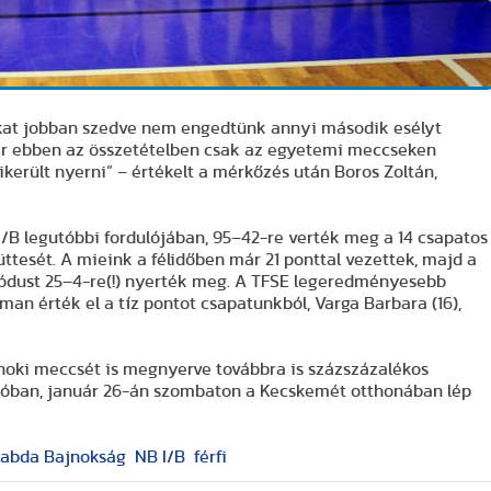
nókat jobban szedve nem engedtünk annyi második esélyt
. Bár ebben az összetételben csak az egyetemi meccseken
ikerült nyerni” – értékelt a mérkőzés után Boros Zoltán,
 I/B legutóbbi fordulójában, 95–42-re verték meg a 14 csapatos
üttesét. A mieink a félidőben már 21 ponttal vezettek, majd a
ódust 25–4-re(!) nyerték meg. A TFSE legeredményesebb
man érték el a tíz pontot csapatunkból, Varga Barbara (16),
noki meccsét is megnyerve továbbra is százszázalékos
dulóban, január 26-án szombaton a Kecskemét otthonában lép
labda Bajnokság
NB I/B
férfi