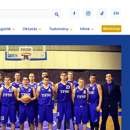
EN
Webshop
lgatók
Oktatás
Tudomány
Hírek