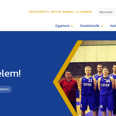
TELEFONKÖNYV
NEPTUN
WEBMAIL
E-LEARNING
Egyetem
Felvételizők
Hal
elem!
yetem