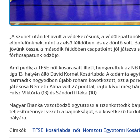
„A szünet után feljavult a védekezésünk, a védőlepatta
ellenfelünknek, mint az első félidőben, és ez döntő volt
jövünk össze, a második félidőben csapatként jól játszva s
férficsapatunk edzője.
Ami pedig a TFSE női kosarasait illeti, hengereltek az NB
liga 13. helyén álló Dávid Kornél Kosárlabda Akadémia egy
harmadik negyedben újabb roham következett, ezt a peri
játékosa Németh Alma volt 27 ponttal, rajta kívül még hár
Fuisz Viktória (13) és Sándorfi Réka (10).
Magyar Bianka vezetőedző együttese a tizenkettedik baj
teljesítménnyel vezeti a bajnokságot, s a következő for
pályára.
Címkék:
TFSE
kosárlabda
női
Nemzeti Egyetemi Kosár