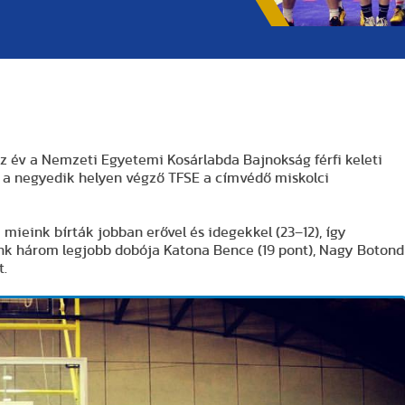
az év a Nemzeti Egyetemi Kosárlabda Bajnokság férfi keleti
an a negyedik helyen végző TFSE a címvédő miskolci
 mieink bírták jobban erővel és idegekkel (23–12), így
ünk három legjobb dobója Katona Bence (19 pont), Nagy Botond
t.