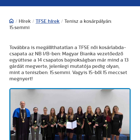
/
Hírek
/
TFSE hírek
/
Tenisz a kosárpályán:
15:semmi
Továbbra is megállíthatatlan a TFSE női kosárlabda-
csapata az NB I/B-ben: Magyar Bianka vezetőedző
együttese a 14 csapatos bajnokságban már mind a 13
gárdát megverte, jelenlegi mutatója pedig olyan,
mint a teniszben: 15:semmi. Vagyis 15-ből 15 meccset
megnyert!