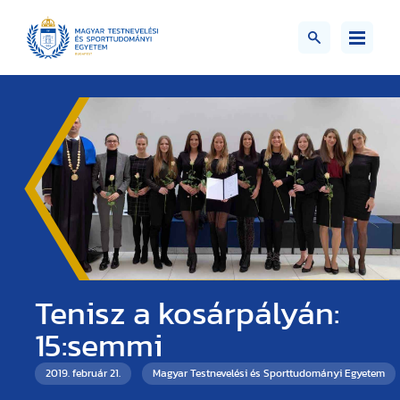
Tenisz a kosárpályán:
15:semmi
2019. február 21.
Magyar Testnevelési és Sporttudományi Egyetem