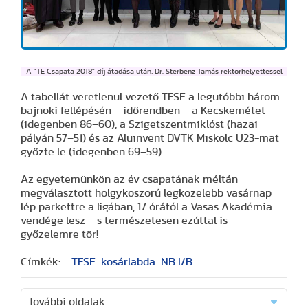
A "TE Csapata 2018" díj átadása után, Dr. Sterbenz Tamás rektorhelyettessel
A tabellát veretlenül vezető TFSE a legutóbbi három
bajnoki fellépésén – időrendben – a Kecskemétet
(idegenben 86–60), a Szigetszentmiklóst (hazai
pályán 57–51) és az Aluinvent DVTK Miskolc U23-mat
győzte le (idegenben 69–59).
Az egyetemünkön az év csapatának méltán
megválasztott hölgykoszorú legközelebb vasárnap
lép parkettre a ligában, 17 órától a Vasas Akadémia
vendége lesz – s természetesen ezúttal is
győzelemre tör!
Címkék:
TFSE
kosárlabda
NB I/B
További oldalak