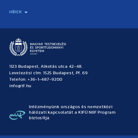
Sport-táplálkozástudományi Központ
Molekuláris Edzésélettani Kutató Központ
Doktori Iskola
Tudományos Iroda
Publikációk
TDK
Testnevelés, Sport, Tudomány
Habilitáció
Kutatásetika
OTDK
EKÖP
Nyári Egyetem
SPIRIT Olimpiai Tanulmányok Kutatási Központ
Kiváló Kutatási Infrastruktúra-hálózat
HÍREK
Hírek
Büszkeségeink
Hallgatói hírek
Tudományos hírek
TDK hírek
Pályázati hírek
TFSE hírek
Archívum
Eseménynaptár
1123 Budapest, Alkotás utca 42-48.
Levelezési cím: 1525 Budapest, Pf. 69
Telefon: +36-1-487-9200
info@tf.hu
Intézményünk országos és nemzetközi
hálózati kapcsolatát a KIFÜ NIIF Program
biztosítja