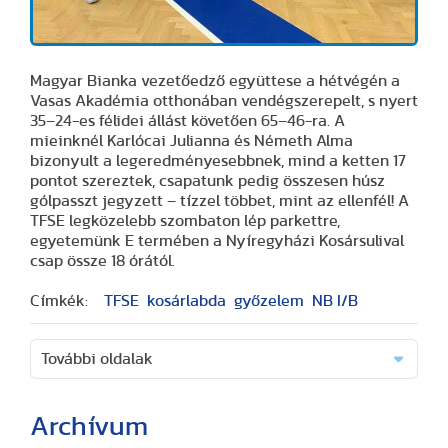
Magyar Bianka vezetőedző együttese a hétvégén a
Vasas Akadémia otthonában vendégszerepelt, s nyert
35–24-es félidei állást követően 65–46-ra. A
mieinknél Karlócai Julianna és Németh Alma
bizonyult a legeredményesebbnek, mind a ketten 17
pontot szereztek, csapatunk pedig összesen húsz
gólpasszt jegyzett – tízzel többet, mint az ellenfél! A
TFSE legközelebb szombaton lép parkettre,
egyetemünk E termében a Nyíregyházi Kosársulival
csap össze 18 órától.
Címkék:
TFSE
kosárlabda
győzelem
NB I/B
További oldalak
Archívum
(2 cikk)
(3 cikk)
(3 cikk)
(17 cikk)
(20 cikk)
(29 cikk)
(15 cikk)
(20 cikk)
(7 cikk)
(18 cikk)
(24 cikk)
(16 cikk)
(25 cikk)
(9 cikk)
(2 cikk)
(51 cikk)
(46 cikk)
(36 cikk)
(8 cikk)
(41 cikk)
(28 cikk)
(1 cikk)
(1 cikk)
(14 cikk)
(2 cikk)
(1 cikk)