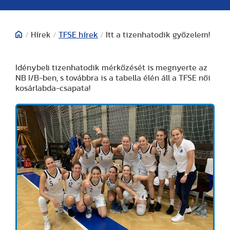
/
Hírek
/
TFSE hírek
/
Itt a tizenhatodik győzelem!
Idénybeli tizenhatodik mérkőzését is megnyerte az
NB I/B-ben, s továbbra is a tabella élén áll a TFSE női
kosárlabda-csapata!