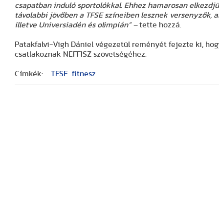
csapatban induló sportolókkal. Ehhez hamarosan
elkezdj
távolabbi jövőben a TFSE színeiben lesznek versenyzők, 
illetve Universiadén és olimpián”
–
tette hozzá.
Patakfalvi-Vigh Dániel végezetül reményét fejezte ki, h
csatlakoznak NEFFISZ szövetségéhez.
Címkék:
TFSE
fitnesz