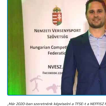
„
Már
2020-
ban
szeretnénk képviselni a TFSE-
t
a NEFFISZ F