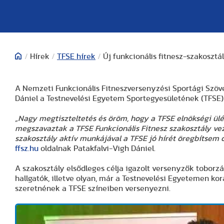
/
Hírek
/
TFSE hírek
/
Új funkcionális fitnesz-szakoszt
A Nemzeti Funkcionális Fitneszversenyzési Sportági Szöve
Dániel a Testnevelési Egyetem Sportegyesületének (TFSE) F
„Nagy megtiszteltetés és öröm,
hogy
a TFSE elnökségi ül
megszavaztak a TFSE Funkcionális Fitnesz szakosztály v
szakosztály aktív munkájával a TFSE jó hírét öregbítsem
ffsz.hu
oldalnak Patakfalvi-Vigh Dániel.
A szakosztály elsődleges célja igazolt versenyzők toborzá
hallgatók, illetve olyan, már a Testnevelési Egyetemen k
szeretnének a TFSE színeiben versenyezni.