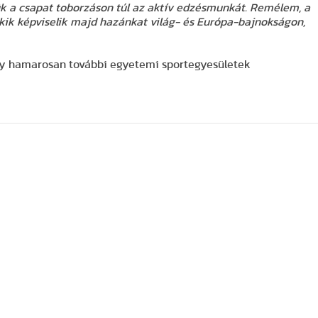
ük
a csapat toborzáson túl az aktív edzésmunkát.
Remélem
, a
akik képviselik majd hazánkat
világ- és Európa-bajnokságon,
ogy hamarosan további egyetemi sportegyesületek