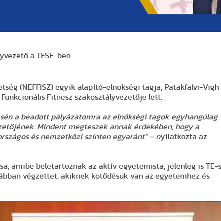
ályvezető a TFSE-ben
tség (NEFFISZ) egyik alapító-elnökségi tagja, Patakfalvi-Vigh
unkcionális Fitnesz szakosztályvezetője lett.
ésén a beadott pályázatomra az elnökségi tagok egyhangúlag
ezetőjének. Mindent meg
teszek annak érdekében
, hogy a
 országos és nemzetközi szinten egyaránt”
– n
yilatkozta az
sa, amibe beletartoznak az aktív egyetemista, jelenleg is TE-
orábban végzettet, akiknek kötődésük van az egyetemhez és