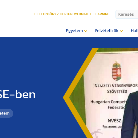
TELEFONKÖNYV
NEPTUN
WEBMAIL
E-LEARNING
Egyetem
Felvételizők
Hal
FSE-ben
yetem