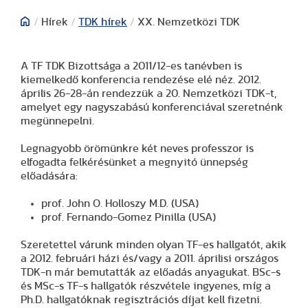
/
Hírek
/
TDK hírek
/
XX. Nemzetközi TDK
A TF TDK Bizottsága a 2011/12-es tanévben is
kiemelkedő konferencia rendezése elé néz. 2012.
április 26-28-án rendezzük a 20. Nemzetközi TDK-t,
amelyet egy nagyszabású konferenciával szeretnénk
megünnepelni.
Legnagyobb örömünkre két neves professzor is
elfogadta felkérésünket a megnyitó ünnepség
előadására:
prof. John O. Holloszy M.D. (USA)
prof. Fernando-Gomez Pinilla (USA)
Szeretettel várunk minden olyan TF-es hallgatót, akik
a 2012. februári házi és/vagy a 2011. áprilisi országos
TDK-n már bemutatták az előadás anyagukat. BSc-s
és MSc-s TF-s hallgatók részvétele ingyenes, míg a
Ph.D. hallgatóknak regisztrációs díjat kell fizetni.