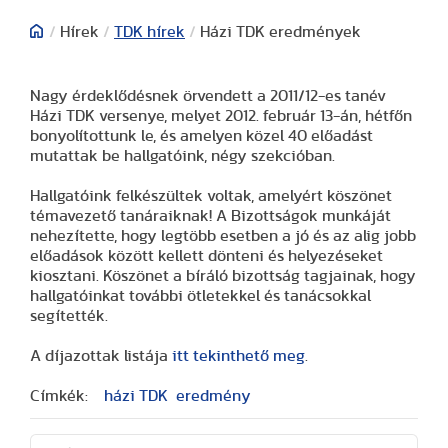
/
Hírek
/
TDK hírek
/
Házi TDK eredmények
Nagy érdeklődésnek örvendett a 2011/12-es tanév
Házi TDK versenye, melyet 2012. február 13-án, hétfőn
bonyolítottunk le, és amelyen közel 40 előadást
mutattak be hallgatóink, négy szekcióban.
Hallgatóink felkészültek voltak, amelyért köszönet
témavezető tanáraiknak! A Bizottságok munkáját
nehezítette, hogy legtöbb esetben a jó és az alig jobb
előadások között kellett dönteni és helyezéseket
kiosztani. Köszönet a bíráló bizottság tagjainak, hogy
hallgatóinkat további ötletekkel és tanácsokkal
segítették.
A díjazottak listája
itt tekinthető meg
.
Címkék:
házi TDK
eredmény