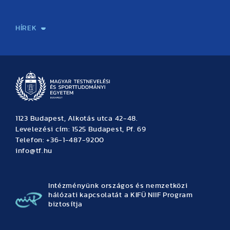
Sport-táplálkozástudományi Központ
Molekuláris Edzésélettani Kutató Központ
Doktori Iskola
Tudományos Iroda
Publikációk
TDK
Testnevelés, Sport, Tudomány
Habilitáció
Kutatásetika
OTDK
EKÖP
Nyári Egyetem
SPIRIT Olimpiai Tanulmányok Kutatási Központ
Kiváló Kutatási Infrastruktúra-hálózat
HÍREK
Hírek
Büszkeségeink
Hallgatói hírek
Tudományos hírek
TDK hírek
Pályázati hírek
TFSE hírek
Archívum
Eseménynaptár
1123 Budapest, Alkotás utca 42-48.
Levelezési cím: 1525 Budapest, Pf. 69
Telefon: +36-1-487-9200
info@tf.hu
Intézményünk országos és nemzetközi
hálózati kapcsolatát a KIFÜ NIIF Program
biztosítja