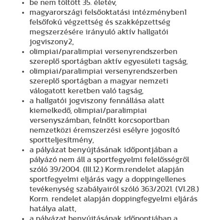
be nem töltött 35. életév,
magyarországi felsőoktatási intézményben1
felsőfokú végzettség és szakképzettség
megszerzésére irányuló aktív hallgatói
jogviszony2,
olimpiai/paralimpiai versenyrendszerben
szereplő sportágban aktív egyesületi tagság,
olimpiai/paralimpiai versenyrendszerben
szereplő sportágban a magyar nemzeti
válogatott keretben való tagság,
a hallgatói jogviszony fennállása alatt
kiemelkedő, olimpiai/paralimpiai
versenyszámban, felnőtt korcsoportban
nemzetközi éremszerzési esélyre jogosító
sportteljesítmény,
a pályázat benyújtásának időpontjában a
pályázó nem áll a sportfegyelmi felelősségről
szóló 39/2004. (III.12.) Korm.rendelet alapján
sportfegyelmi eljárás vagy a doppingellenes
tevékenység szabályairól szóló 363/2021. (VI.28.)
Korm. rendelet alapján doppingfegyelmi eljárás
hatálya alatt,
a pályázat benyújtásának időpontjában a