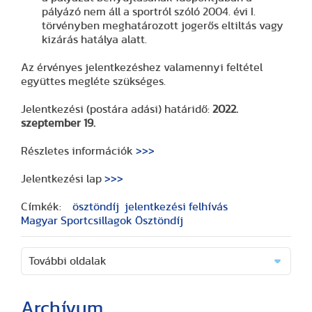
pályázó nem áll a sportról szóló 2004. évi I.
törvényben meghatározott jogerős eltiltás vagy
kizárás hatálya alatt.
Az érvényes jelentkezéshez valamennyi feltétel
együttes megléte szükséges.
Jelentkezési (postára adási) határidő:
2022.
szeptember 19.
Részletes információk
>>>
Jelentkezési lap
>>>
Címkék:
ösztöndíj
jelentkezési felhívás
Magyar Sportcsillagok Ösztöndíj
További oldalak
Archívum
(2 cikk)
(3 cikk)
(3 cikk)
(17 cikk)
(20 cikk)
(29 cikk)
(15 cikk)
(20 cikk)
(7 cikk)
(18 cikk)
(24 cikk)
(16 cikk)
(25 cikk)
(9 cikk)
(2 cikk)
(51 cikk)
(46 cikk)
(36 cikk)
(8 cikk)
(41 cikk)
(28 cikk)
(1 cikk)
(1 cikk)
(14 cikk)
(2 cikk)
(1 cikk)