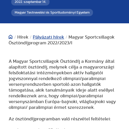
2022. szeptember 14.
Magyar Testnevelési és Sporttudományi Egyetem
/
Hírek
/
Pályázati hírek
/
Magyar Sportcsillagok
Ösztöndíjprogram 2022/2023/I
A Magyar Sportcsillagok Ösztöndíj a Kormány által
alapított ösztöndíj, melynek célja a magyarországi
felsőoktatási intézményekben aktív hallgatói
jogviszonnyal rendelkező olimpiai/paralimpiai
versenyrendszerben sportoló azon hallgatók
támogatása, akik tanulmányaik ideje alatt eséllyel
rendelkeznek arra, hogy olimpiai/paralimpiai
versenyszámban Európa-bajnoki, világbajnoki vagy
olimpiai/ paralimpiai érmet szerezzenek.
Az ösztöndíjprogramban való részvétel feltételei: