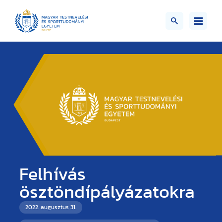
Felhívás
ösztöndípályázatokra
2022. augusztus 31.