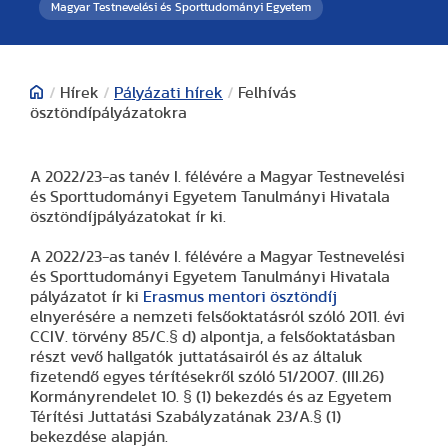
Magyar Testnevelési és Sporttudományi Egyetem
/
Hírek
/
Pályázati hírek
/
Felhívás
ösztöndípályázatokra
A 2022/23-as tanév I. félévére a Magyar Testnevelési
és Sporttudományi Egyetem Tanulmányi Hivatala
ösztöndíjpályázatokat ír ki.
A 2022/23-as tanév I. félévére a Magyar Testnevelési
és Sporttudományi Egyetem Tanulmányi Hivatala
pályázatot ír ki
Erasmus mentori ösztöndíj
elnyerésére a nemzeti felsőoktatásról szóló 2011. évi
CCIV. törvény 85/C.§ d) alpontja, a felsőoktatásban
részt vevő hallgatók juttatásairól és az általuk
fizetendő egyes térítésekről szóló 51/2007. (III.26)
Kormányrendelet 10. § (1) bekezdés és az Egyetem
Térítési Juttatási Szabályzatának 23/A.§ (1)
bekezdése alapján.