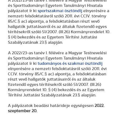
A 2022/23-as tanév I. félévére a Magyar Testnevelési
és Sporttudományi Egyetem Tanulmányi Hivatala
pályázatot ír ki
sportszakmai ösztöndíj
elnyerésére a
nemzeti felsőoktatásról szóló 2011. évi CCIV. törvény
85/C.§ ac) alpontja, a felsőoktatásban részt vevő
hallgatók juttatásairól és az általuk fizetendő egyes
térítésekről szóló 51/2007. (III.26) Kormányrendelet 10.
§ (4) bekezdés és az Egyetem Térítési Juttatási
Szabályzatának 23.§ alapján.
A 2022/23-as tanév I. félévére a Magyar Testnevelési
és Sporttudományi Egyetem Tanulmányi Hivatala
pályázatot ír ki
tudományos és szakmai ösztöndíj
elnyerésére a nemzeti felsőoktatásról szóló 2011. évi
CCIV. törvény 85/C.§ ac) alpontja, a felsőoktatásban
részt vevő hallgatók juttatásairól és az általuk
fizetendő egyes térítésekről szóló 51/2007. (III.26)
Kormányrendelet 10. § (4) bekezdés és az Egyetem
Térítési Juttatási Szabályzatának 23.§ alapján.
A pályázatok beadási határideje egységesen
2022.
szeptember 20.