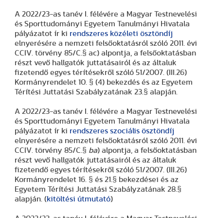
A 2022/23-as tanév I. félévére a Magyar Testnevelési
és Sporttudományi Egyetem Tanulmányi Hivatala
pályázatot ír ki
rendszeres közéleti ösztöndíj
elnyerésére a nemzeti felsőoktatásról szóló 2011. évi
CCIV. törvény 85/C.§ ac) alpontja, a felsőoktatásban
részt vevő hallgatók juttatásairól és az általuk
fizetendő egyes térítésekről szóló 51/2007. (III.26)
Kormányrendelet 10. § (4) bekezdés és az Egyetem
Térítési Juttatási Szabályzatának 23.§ alapján.
A 2022/23-as tanév I. félévére a Magyar Testnevelési
és Sporttudományi Egyetem Tanulmányi Hivatala
pályázatot ír ki
rendszeres szociális ösztöndíj
elnyerésére a nemzeti felsőoktatásról szóló 2011. évi
CCIV. törvény 85/C.§
ba
) alpontja, a felsőoktatásban
részt vevő hallgatók juttatásairól és az általuk
fizetendő egyes térítésekről szóló 51/2007. (III.26)
Kormányrendelet 16. § és 21.§ bekezdései és az
Egyetem Térítési Juttatási Szabályzatának 28.§
alapján. (
kitöltési útmutató
)