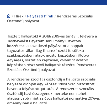
/
Hírek
/
Pályázati hírek
/
Rendszeres Szociális
Ösztöndíj pályázat
Tisztelt Hallgatók! A 2018/2019-es tanév II. félévére a
Testnevelési Egyetem Tanulmányi Hivatala
közzéteszi a következő pályázatot a nappali
tagozatos, államilag finanszírozott felsőfokú
szakképzésben, alap-, mesterképzésben, illetve
egységes, osztatlan képzésen, valamint doktori
képzésben részt vevő hallgatók részére: Rendszeres
Szociális Ösztöndíj pályázat.
A rendszeres szociális ösztöndíj a hallgató szociális
helyzete alapján egy képzési időszakra biztosított,
havonta folyósított juttatás. A rendszeres szociális
ösztöndíj havi összegének mértéke nem lehet
alacsonyabb, mint az éves hallgatói normatíva 20%-a,
amennyiben a hallgató: