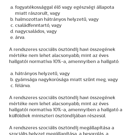
fogyatékossággal élő vagy egészségi állapota
miatt rászorult, vagy
halmozottan hátrányos helyzetű, vagy
családfenntartó, vagy
nagycsaládos, vagy
árva.
A rendszeres szociális ösztöndíj havi összegének
mértéke nem lehet alacsonyabb, mint az éves
hallgatói normatíva 10%-a, amennyiben a hallgató:
hátrányos helyzetű, vagy
gyámsága nagykorúsága miatt szűnt meg, vagy
félárva.
A rendszeres szociális ösztöndíj havi összegének
mértéke nem lehet alacsonyabb, mint az éves
hallgatói normatíva 10%-a, amennyiben a hallgató a
külföldiek miniszteri ösztöndíjában részesül.
A rendszeres szociális ösztöndíj megállapítása a
szociális helyzet megállapítása, a besorolás, a