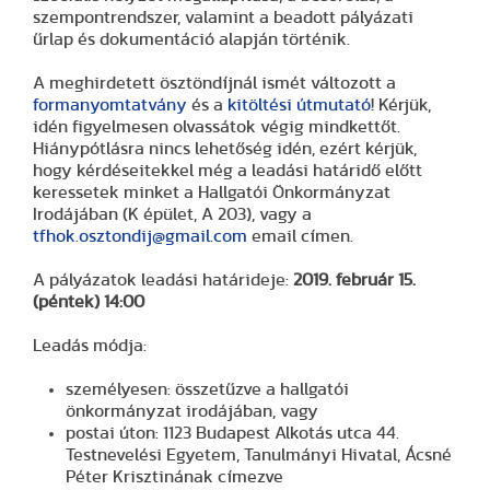
szempontrendszer, valamint a beadott pályázati
űrlap és dokumentáció alapján történik.
A meghirdetett ösztöndíjnál ismét változott a
formanyomtatvány
és a
kitöltési útmutató
! Kérjük,
idén figyelmesen olvassátok végig mindkettőt.
Hiánypótlásra nincs lehetőség idén, ezért kérjük,
hogy kérdéseitekkel még a leadási határidő előtt
keressetek minket a Hallgatói Önkormányzat
Irodájában (K épület, A 203), vagy a
tfhok.osztondij@gmail.com
email címen.
A pályázatok leadási határideje:
2019. február 15.
(péntek) 14:00
Leadás módja:
személyesen: összetűzve a hallgatói
önkormányzat irodájában, vagy
postai úton: 1123 Budapest Alkotás utca 44.
Testnevelési Egyetem, Tanulmányi Hivatal, Ácsné
Péter Krisztinának címezve