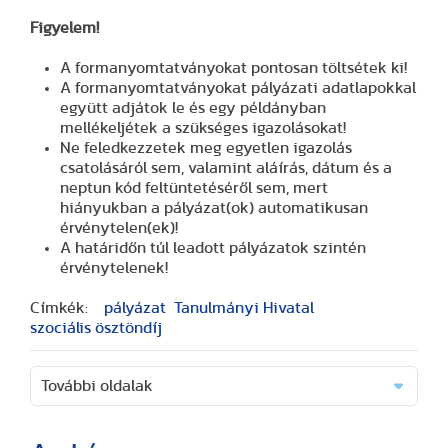
Figyelem!
A formanyomtatványokat pontosan töltsétek ki!
A formanyomtatványokat pályázati adatlapokkal
együtt adjátok le és egy példányban
mellékeljétek a szükséges igazolásokat!
Ne feledkezzetek meg egyetlen igazolás
csatolásáról sem, valamint aláírás, dátum és a
neptun kód feltüntetéséről sem, mert
hiányukban a pályázat(ok) automatikusan
érvénytelen(ek)!
A határidőn túl leadott pályázatok szintén
érvénytelenek!
Címkék:
pályázat
Tanulmányi Hivatal
szociális ösztöndíj
További oldalak