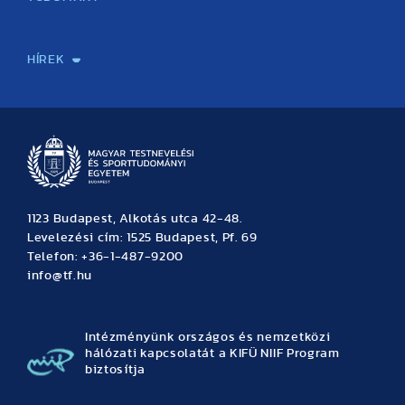
Sport-táplálkozástudományi Központ
Molekuláris Edzésélettani Kutató Központ
Doktori Iskola
Tudományos Iroda
Publikációk
TDK
Testnevelés, Sport, Tudomány
Habilitáció
Kutatásetika
OTDK
EKÖP
Nyári Egyetem
SPIRIT Olimpiai Tanulmányok Kutatási Központ
Kiváló Kutatási Infrastruktúra-hálózat
HÍREK
Hírek
Büszkeségeink
Hallgatói hírek
Tudományos hírek
TDK hírek
Pályázati hírek
TFSE hírek
Archívum
Eseménynaptár
1123 Budapest, Alkotás utca 42-48.
Levelezési cím: 1525 Budapest, Pf. 69
Telefon: +36-1-487-9200
info@tf.hu
Intézményünk országos és nemzetközi
hálózati kapcsolatát a KIFÜ NIIF Program
biztosítja