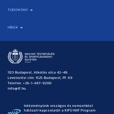
Képzéseink
Tanulmányi Hivatal
Felvételi és Adatszolgáltatási Osztály
Oktatási Igazgatóság
Oktatásfejlesztési Központ
Továbbképző Központ
Sportszaknyelvi Lektorátus
Intézetek és tanszékek
TUDOMÁNY
Sport-táplálkozástudományi Központ
Molekuláris Edzésélettani Kutató Központ
Doktori Iskola
Tudományos Iroda
Publikációk
TDK
Testnevelés, Sport, Tudomány
Habilitáció
Kutatásetika
OTDK
EKÖP
Nyári Egyetem
SPIRIT Olimpiai Tanulmányok Kutatási Központ
Kiváló Kutatási Infrastruktúra-hálózat
HÍREK
Hírek
Büszkeségeink
Hallgatói hírek
Tudományos hírek
TDK hírek
Pályázati hírek
TFSE hírek
Archívum
Eseménynaptár
1123 Budapest, Alkotás utca 42-48.
Levelezési cím: 1525 Budapest, Pf. 69
Telefon: +36-1-487-9200
info@tf.hu
Intézményünk országos és nemzetközi
hálózati kapcsolatát a KIFÜ NIIF Program