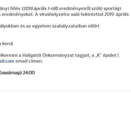
ányi félév
(2019.április 1-től
) eredményeiről szóló sportági
 eredményeket. A vírushelyzetre való tekintettel 2019. április
bályokban és az egyetem szabályzataiban előírt
 kerül.
lkeresni a Hallgatói Önkormányzat tagjait, a „K” épület I.
ail.com
email címen.
(vasárnap) 24:00