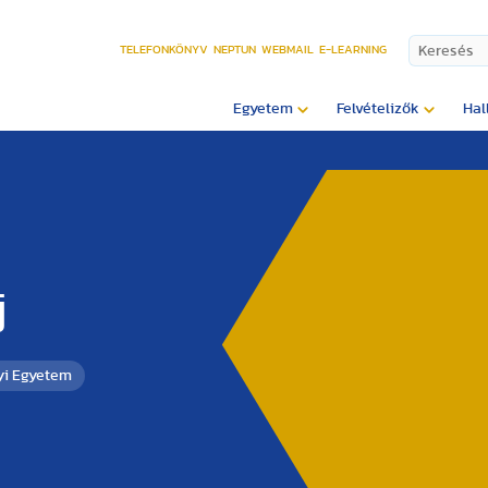
TELEFONKÖNYV
NEPTUN
WEBMAIL
E-LEARNING
Egyetem
Felvételizők
Hal
j
yi Egyetem