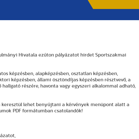
nulmányi Hivatala ezúton pályázatot hirdet Sportszakmai
atos képzésben, alapképzésben, osztatlan képzésben,
ktori képzésben, állami ösztöndíjas képzésben résztvevő, a
hallgató részére, havonta vagy egyszeri alkalommal adható,
 keresztül lehet benyújtani a kérvények menüpont alatt a
tumok PDF formátumban csatolandók!
ázatot,