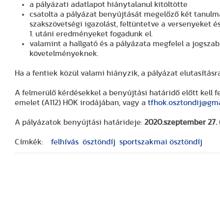
a pályázati adatlapot hiánytalanul kitöltötte
csatolta a pályázat benyújtását megelőző két tanulm
szakszövetségi igazolást, feltüntetve a versenyeket és
1. utáni eredményeket fogadunk el.
valamint a hallgató és a pályázata megfelel a jogsza
követelményeknek.
Ha a fentiek közül valami hiányzik, a pályázat elutasításra
A felmerülő kérdésekkel a benyújtási határidő előtt kell fe
emelet (A112) HÖK irodájában, vagy a
tfhok.osztondij@gm
A pályázatok benyújtási határideje:
2020.szeptember 27. 
Címkék:
felhívás
ösztöndíj
sportszakmai ösztöndíj