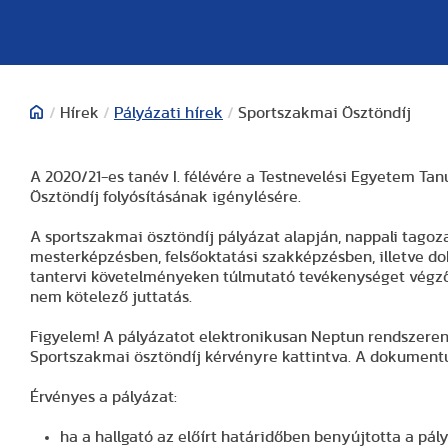
/
Hírek
/
Pályázati hírek
/
Sportszakmai Ösztöndíj
A 2020/21-es tanév I. félévére a Testnevelési Egyetem Ta
Ösztöndíj folyósításának igénylésére.
A sportszakmai ösztöndíj pályázat alapján, nappali tagoz
mesterképzésben, felsőoktatási szakképzésben, illetve do
tantervi követelményeken túlmutató tevékenységet végző 
nem kötelező juttatás.
Figyelem! A pályázatot elektronikusan Neptun rendszeren
Sportszakmai ösztöndíj kérvényre kattintva. A dokumen
Érvényes a pályázat:
ha a hallgató az előírt határidőben benyújtotta a pály