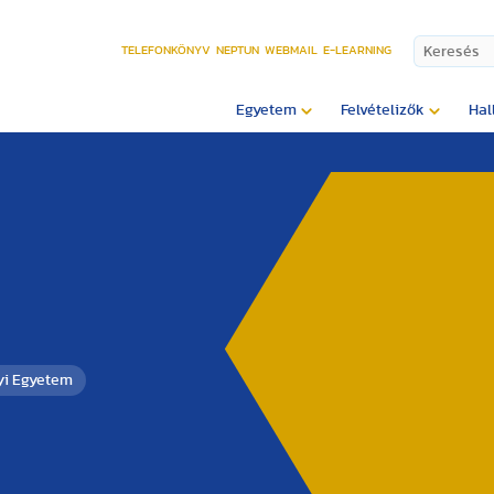
TELEFONKÖNYV
NEPTUN
WEBMAIL
E-LEARNING
Egyetem
Felvételizők
Hal
yi Egyetem