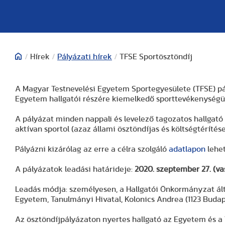
/
Hírek
/
Pályázati hírek
/
TFSE Sportösztöndíj
A Magyar Testnevelési Egyetem Sportegyesülete (TFSE) pály
Egyetem hallgatói részére kiemelkedő sporttevékenységü
A pályázat minden nappali és levelező tagozatos hallgató
aktívan sportol (azaz állami ösztöndíjas és költségtérítése
Pályázni kizárólag az erre a célra szolgáló
adatlapon
lehet
A pályázatok leadási határideje:
2020. szeptember 27. (va
Leadás módja: személyesen, a Hallgatói Önkormányzat ált
Egyetem, Tanulmányi Hivatal, Kolonics Andrea (1123 Budape
Az ösztöndíjpályázaton nyertes hallgató az Egyetem és a