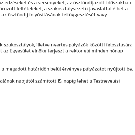
az edzéseket és a versenyeket, az ösztöndíjazott időszakban
ozott feltételeket, a szakosztályvezető javaslattal élhet a
i az ösztöndíj folyósításának felfüggesztését vagy
 szakosztályok, illetve nyertes pályázók közötti felosztására
t az Egyesület elnöke terjeszt a rektor elé minden hónap
i a megadott határidőn belül érvényes pályázatot nyújtott be.
lának napjától számított 15. napig lehet a Testnevelési