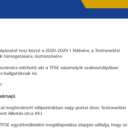
ázatot tesz közzé a 2020-2021/ I. félévére, a Testnevelési
k támogatására, ösztönzésére.
 számára elérhető, aki a TFSE valamelyik szakosztályában
s hallgatóknak is).
!
sárnap).
al meghirdetett időpontokban vagy postai úton: Testnevelési
st Alkotás utca 44.).
 TFSE együttműködési megállapodása alapján vállalja, hogy az