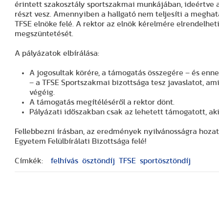
érintett szakosztály sportszakmai munkájában, ideértve 
részt vesz. Amennyiben a hallgató nem teljesíti a meghatár
TFSE elnöke felé. A rektor az elnök kérelmére elrendelhet
megszüntetését.
A pályázatok elbírálása:
A jogosultak körére, a támogatás összegére – és ennek
– a TFSE Sportszakmai bizottsága tesz javaslatot, ami
végéig.
A támogatás megítéléséről a rektor dönt.
Pályázati időszakban csak az lehetett támogatott, ak
Fellebbezni írásban, az eredmények nyilvánosságra hozata
Egyetem Felülbírálati Bizottsága felé!
Címkék:
felhívás
ösztöndíj
TFSE
sportösztöndíj