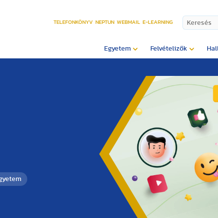
TELEFONKÖNYV
NEPTUN
WEBMAIL
E-LEARNING
Egyetem
Felvételizők
Hal
Egyetem