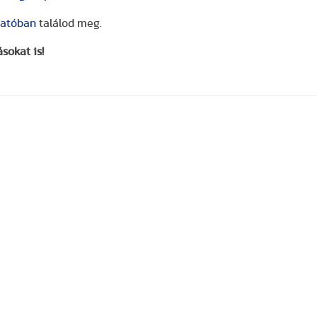
atóban
találod meg.
sokat is!