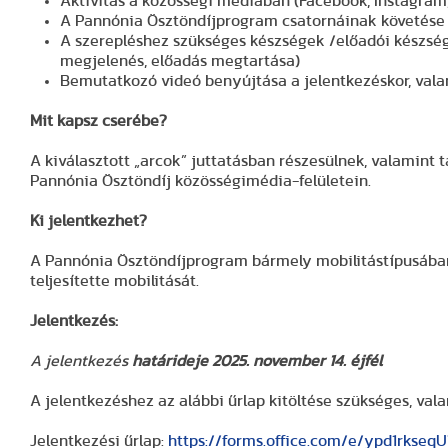
Aktivitás a közösségi médiában (Facebook, Instagram,
A Pannónia Ösztöndíjprogram csatornáinak követés
A szerepléshez szükséges készségek /előadói készsé
megjelenés, előadás megtartása)
Bemutatkozó videó benyújtása a jelentkezéskor, valam
Mit kapsz cserébe?
A kiválasztott „arcok” juttatásban részesülnek, valamint
Pannónia Ösztöndíj közösségimédia-felületein.
Ki jelentkezhet?
A Pannónia Ösztöndíjprogram bármely mobilitástípusában 
teljesítette mobilitását.
Jelentkezés:
A jelentkezés
határideje 2025. november 14. éjfél
A jelentkezéshez az alábbi űrlap kitöltése szükséges, va
Jelentkezési űrlap:
https://forms.office.com/e/ypd1rkseqU