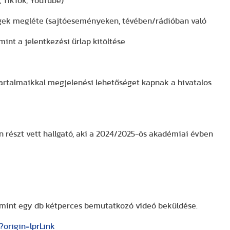
 TikTok, YouTube)
e
gek megléte (sajtóeseményeken, tévében/rádióban való
int a jelentkezési űrlap kitöltése
 tartalmaikkal megjelenési lehetőséget kapnak a hivatalos
részt vett hallgató, aki a 2024/2025-ös akadémiai évben
lamint egy db kétperces bemutatkozó videó beküldése.
?origin=lprLink