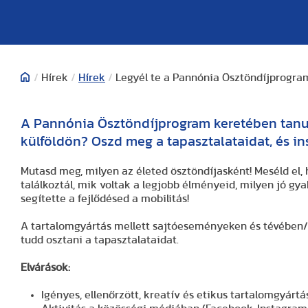
/
Hírek
/
Hírek
/
Legyél te a Pannónia Ösztöndíjprogram
A Pannónia Ösztöndíjprogram keretében tanul
külföldön? Oszd meg a tapasztalataidat, és ins
Mutasd meg, milyen az életed ösztöndíjasként! Meséld el,
találkoztál, mik voltak a legjobb élményeid, milyen jó gya
segítette a fejlődésed a mobilitás!
A tartalomgyártás mellett sajtóeseményeken és tévében/
tudd osztani a tapasztalataidat.
Elvárások:
Igényes, ellenőrzött, kreatív és etikus tartalomgyártá