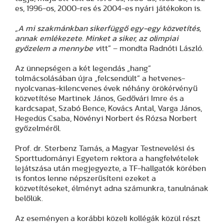
es, 1996-os, 2000-res és 2004-es nyári játékokon is.
„A mi szakmánkban sikerfüggő egy-egy közvetítés,
annak emlékezete. Minket a siker, az olimpiai
győzelem a mennybe v
itt” – mondta Radnóti László.
Az ünnepségen a két legendás „hang”
tolmácsolásában újra „felcsendült” a hetvenes-
nyolcvanas-kilencvenes évek néhány örökérvényű
közvetítése Martinek János, Gedővári Imre és a
kardcsapat, Szabó Bence, Kovács Antal, Varga János,
Hegedüs Csaba, Növényi Norbert és Rózsa Norbert
győzelméről.
Prof. dr. Sterbenz Tamás, a Magyar Testnevelési és
Sporttudományi Egyetem rektora a hangfelvételek
lejátszása után megjegyezte, a TF-hallgatók körében
is fontos lenne népszerűsíteni ezeket a
közvetítéseket, élményt adna számunkra, tanulnának
belőlük.
Az eseményen a korábbi közeli kollégák közül részt