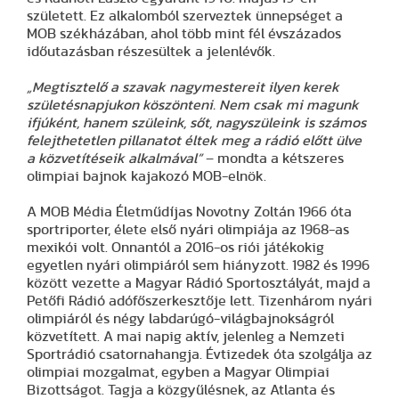
született. Ez alkalomból szerveztek ünnepséget a
MOB székházában, ahol több mint fél évszázados
időutazásban részesültek a jelenlévők.
„Megtisztelő a szavak nagymestereit ilyen kerek
születésnapjukon köszönteni. Nem csak mi magunk
ifjúként, hanem szüleink, sőt, nagyszüleink is számos
felejthetetlen pillanatot éltek meg a rádió előtt ülve
a közvetítéseik alkalmával”
– mondta a kétszeres
olimpiai bajnok kajakozó MOB-elnök.
A MOB Média Életműdíjas Novotny Zoltán 1966 óta
sportriporter, élete első nyári olimpiája az 1968-as
mexikói volt. Onnantól a 2016-os riói játékokig
egyetlen nyári olimpiáról sem hiányzott. 1982 és 1996
között vezette a Magyar Rádió Sportosztályát, majd a
Petőfi Rádió adófőszerkesztője lett. Tizenhárom nyári
olimpiáról és négy labdarúgó-világbajnokságról
közvetített. A mai napig aktív, jelenleg a Nemzeti
Sportrádió csatornahangja. Évtizedek óta szolgálja az
olimpiai mozgalmat, egyben a Magyar Olimpiai
Bizottságot. Tagja a közgyűlésnek, az Atlanta és