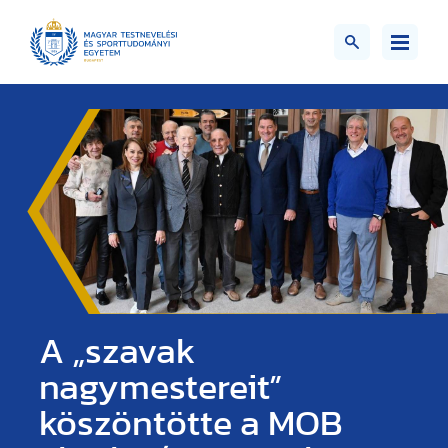
A „szavak
nagymestereit”
köszöntötte a MOB