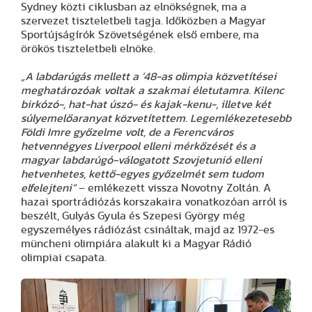
Sydney közti ciklusban az elnökségnek, ma a
szervezet tiszteletbeli tagja. Időközben a Magyar
Sportújságírók Szövetségének első embere, ma
örökös tiszteletbeli elnöke.
„A labdarúgás mellett a ’48-as olimpia közvetítései
meghatározóak voltak a szakmai életutamra. Kilenc
birkózó-, hat-hat úszó- és kajak-kenu-, illetve két
súlyemelőaranyat közvetítettem. Legemlékezetesebb
Földi Imre győzelme volt, de a Ferencváros
hetvennégyes Liverpool elleni mérkőzését és a
magyar labdarúgó-válogatott Szovjetunió elleni
hetvenhetes, kettő-egyes győzelmét sem tudom
elfelejteni”
– emlékezett vissza Novotny Zoltán. A
hazai sportrádiózás korszakaira vonatkozóan arról is
beszélt, Gulyás Gyula és Szepesi György még
egyszemélyes rádiózást csináltak, majd az 1972-es
müncheni olimpiára alakult ki a Magyar Rádió
olimpiai csapata.