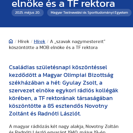
elnöke és a TF rektora
2025. május 20.
Magyar Testnevelési és Sporttudományi Egyetem
/
Hírek
/
Hírek
/
A „szavak nagymestereit”
köszöntötte a MOB elnöke és a TF rektora
Családias születésnapi köszöntéssel
kezdődött a Magyar Olimpiai Bizottság
székházában a hét: Gyulay Zsolt, a
szervezet elnöke egykori rádiós kollégák
körében, a TF rektorának társaságában
köszöntötte a 85 esztendős Novotny
Zoltánt és Radnóti Lászlót.
A magyar rádiózás két nagy alakja, Novotny Zoltán
és Radnóti László egyaránt 1940. május 19-én