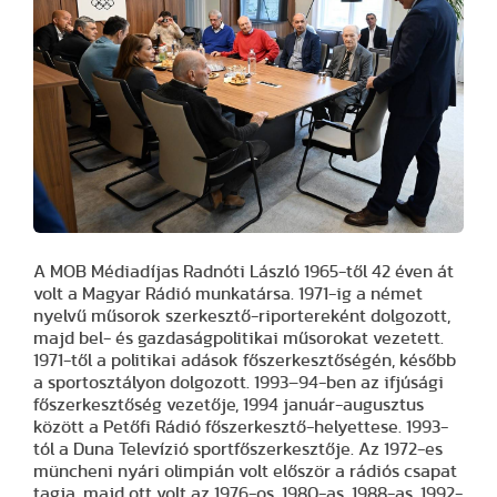
A MOB Médiadíjas Radnóti László 1965-től 42 éven át
volt a Magyar Rádió munkatársa. 1971-ig a német
nyelvű műsorok szerkesztő-riportereként dolgozott,
majd bel- és gazdaságpolitikai műsorokat vezetett.
1971-től a politikai adások főszerkesztőségén, később
a sportosztályon dolgozott. 1993–94-ben az ifjúsági
főszerkesztőség vezetője, 1994 január-augusztus
között a Petőfi Rádió főszerkesztő-helyettese. 1993-
tól a Duna Televízió sportfőszerkesztője. Az 1972-es
müncheni nyári olimpián volt először a rádiós csapat
tagja, majd ott volt az 1976-os, 1980-as, 1988-as, 1992-