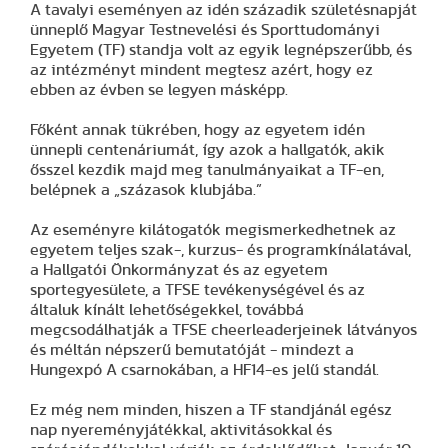
A tavalyi eseményen az idén századik születésnapját
ünneplő Magyar Testnevelési és Sporttudományi
Egyetem (TF) standja volt az egyik legnépszerűbb, és
az intézményt mindent megtesz azért, hogy ez
ebben az évben se legyen másképp.
Főként annak tükrében, hogy az egyetem idén
ünnepli centenáriumát, így azok a hallgatók, akik
ősszel kezdik majd meg tanulmányaikat a TF-en,
belépnek a „százasok klubjába.”
Az eseményre kilátogatók megismerkedhetnek az
egyetem teljes szak-, kurzus- és programkínálatával,
a Hallgatói Önkormányzat és az egyetem
sportegyesülete, a TFSE tevékenységével és az
általuk kínált lehetőségekkel, továbbá
megcsodálhatják a TFSE cheerleaderjeinek látványos
és méltán népszerű bemutatóját - mindezt a
Hungexpó A csarnokában, a HF14-es jelű standál.
Ez még nem minden, hiszen a TF standjánál egész
nap nyereményjátékkal, aktivitásokkal és