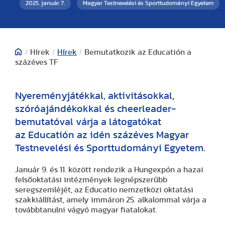
2025. január 7.
Magyar Testnevelési és Sporttudományi Egyetem
/
Hírek
/
Hírek
/
Bemutatkozik az Educatión a
százéves TF
Nyereményjátékkal, aktivitásokkal,
szóróajándékokkal és cheerleader-
bemutatóval várja a látogatókat
az Educatión az idén százéves Magyar
Testnevelési és Sporttudományi Egyetem.
Január 9. és 11. között rendezik a Hungexpón a hazai
felsőoktatási intézmények legnépszerűbb
seregszemléjét, az Educatio nemzetközi oktatási
szakkiállítást, amely immáron 25. alkalommal várja a
továbbtanulni vágyó magyar fiatalokat.