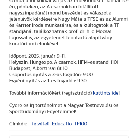
szóróajándékokkal várják az érdeklődőket. Január 10-
én, pénteken, az A csarnokban felállított
nagyszínpadánál mond beszédet és válaszol a
jelenlévők kérdéseire Nagy Máté a TFSE és az Alumni
és Karrier Iroda munkatársa, és a kilátogatók a TF
standjánál találkozhatnak prof. dr. h. c. Mocsai
Lajossal is, az egyetemet fenntartó alapítvány
kuratóriumi elnökével.
Időpont: 2025. január 9-11.
Helyszín: Hungexpo, A csarnok, HF14-es stand, 1101
Budapest, Albertirsai út 10.
Csoportos nyitás a 3-as fogadón: 9.00
Egyéni nyitás az 1-es fogadón: 9.30
További információkért (regisztráció)
kattints ide
!
Gyere és írj történelmet a Magyar Testnevelési és
Sporttudományi Egyetemmel!
Címkék:
felvételi
Educatio
TF100