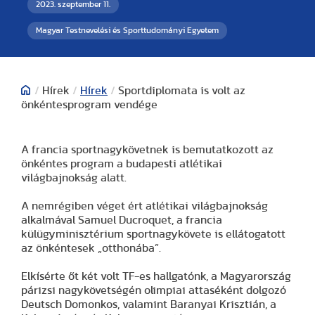
2023. szeptember 11.
Magyar Testnevelési és Sporttudományi Egyetem
/
Hírek
/
Hírek
/
Sportdiplomata is volt az
önkéntesprogram vendége
A francia sportnagykövetnek is bemutatkozott az
önkéntes program a budapesti atlétikai
világbajnokság alatt.
A nemrégiben véget ért atlétikai világbajnokság
alkalmával Samuel Ducroquet, a francia
külügyminisztérium sportnagykövete is ellátogatott
az önkéntesek „otthonába”.
Elkísérte őt két volt TF-es hallgatónk, a Magyarország
párizsi nagykövetségén olimpiai attaséként dolgozó
Deutsch Domonkos, valamint Baranyai Krisztián, a