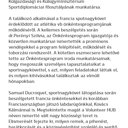
Külgazdasági és Külügyminisztérium
Sportdiplomáciai főosztályának munkatársa.
A találkozó alkalmával a francia spotnagykövet
érdeklődött az atlétika vb önkéntesprogramjának
működéséről. A kellemes beszélgetés során
dr.Perényi Szilvia, az Önkéntesprogram igazgatója és
közvetlen munkatársai ismertették a prominens
vendégekkel a program felépítését, működését és
toborzási rendszerét. A kötetlen eszmecsere lehetővé
tette az Önkéntesprogram iroda munkatársainak,
hogy megosszák személyes tapasztalataikat a
sportnagykövettel, s azt, milyen feladatokat láttak el,
és milyen kihívásokkal találkoztak az elmúlt
hónapokban.
Samuel Ducroquet, sportnagykövet látogatása során
beszélgetett francia önkéntesekkel és korábban
Franciaországban játszó labdarúgónkkal, Kovács
Kálmánnal is. Megtekintette magát a Volunteer HUB
néven ismertté vált nagy közösségi teret is.
Elismerését fejezte ki, milyen remek, a pihenést,
barátkozását és a közösségépítést szolgáló és segítő