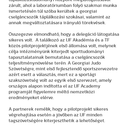
zárult, ahol a laboratóriumban folyó szakmai munka
ismertetésén túl szóba kerültek a georgiai
cselgáncsozók táplálkozási szokásai, valamint az
annak megváltoztatásara irányuló törekvések.
Összegezve elmondható, hogy a delegáció látogatása
sikeres volt. A találkozó az IJF Akadémia és a TF
közös pilotprojektjének első állomása volt, melynek
célja intézményünk kiterjedt sporttudományi
tapasztalatainak bemutatása a cselgáncsozók
teljesítménynövelése terén. A Georgiai Judo
Szövetségre, mint első fejlesztendő sportszervezetre
azért esett a választás, mert ez a sportági
szakszövetség volt az egyik első szervezet, amely
országos alapon indította el az IJF Academy
programját figyelemre méltó nemzetközi
eredményeket elérve.
A partnerek remélik, hogy a pilotprojekt sikeres
végrehajtása esetén a jövőben az IJF minden
tagszövetségére kiterjeszthetik a lehetőséget.