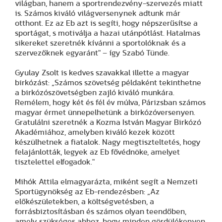
világban, hanem a sportrendezvény-szervezés miatt
is. Számos kiváló világversenynek adtunk már
otthont. Ez az Eb azt is segíti, hogy népszerűsítse a
sportágat, s motiválja a hazai utánpótlást. Hatalmas
sikereket szeretnék kívánni a sportolóknak és a
szervezőknek egyaránt" – így Szabó Tünde.
Gyulay Zsolt is kedves szavakkal illette a magyar
birkózást: „Számos szövetség példaként tekinthetne
a birkózószövetségben zajló kiváló munkára.
Remélem, hogy két és fél év múlva, Párizsban számos
magyar érmet ünnepelhetünk a birkózóversenyen.
Gratulálni szeretnék a Kozma István Magyar Birkózó
Akadémiához, amelyben kiváló kezek között
készülhetnek a fiatalok. Nagy megtiszteltetés, hogy
felajánlották, legyek az Eb fővédnöke, amelyet
tisztelettel elfogadok."
Mihók Attila elmagyarázta, miként segít a Nemzeti
Sportügynökség az Eb-rendezésben: „Az
előkészületekben, a költségvetésben, a
forrásbiztosításban és számos olyan teendőben,
amely szükséges ahhoz, hogy minden gördülékenyen