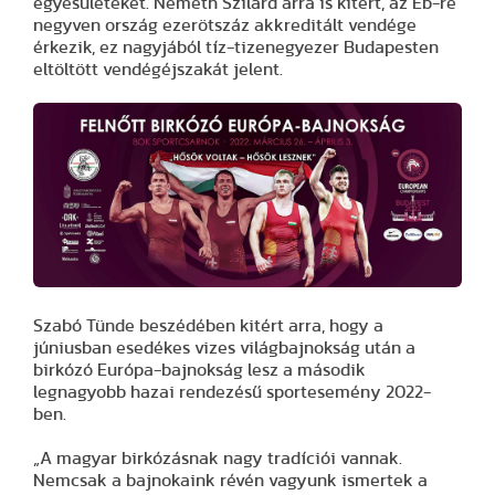
egyesületeket. Németh Szilárd arra is kitért, az Eb-re
negyven ország ezerötszáz akkreditált vendége
érkezik, ez nagyjából tíz-tizenegyezer Budapesten
eltöltött vendégéjszakát jelent.
Szabó Tünde beszédében kitért arra, hogy a
júniusban esedékes vizes világbajnokság után a
birkózó Európa-bajnokság lesz a második
legnagyobb hazai rendezésű sportesemény 2022-
ben.
„A magyar birkózásnak nagy tradíciói vannak.
Nemcsak a bajnokaink révén vagyunk ismertek a