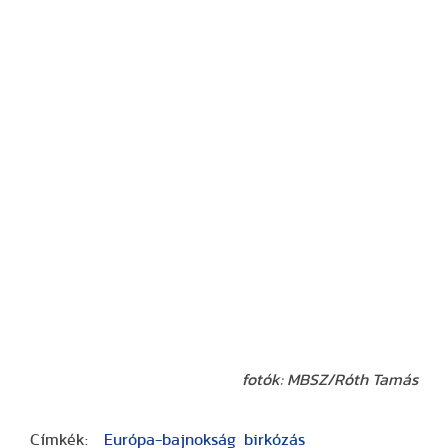
f
otók: MBSZ/Róth Tamás
Címkék:
Európa-bajnokság
birkózás