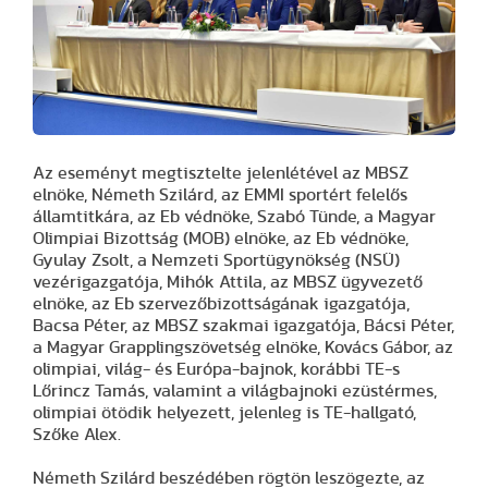
Az eseményt megtisztelte jelenlétével az MBSZ
elnöke, Németh Szilárd, az EMMI sportért felelős
államtitkára, az Eb védnöke, Szabó Tünde, a Magyar
Olimpiai Bizottság (MOB) elnöke, az Eb védnöke,
Gyulay Zsolt, a Nemzeti Sportügynökség (NSÜ)
vezérigazgatója, Mihók Attila, az MBSZ ügyvezető
elnöke, az Eb szervezőbizottságának igazgatója,
Bacsa Péter, az MBSZ szakmai igazgatója, Bácsi Péter,
a Magyar Grapplingszövetség elnöke, Kovács Gábor, az
olimpiai, világ- és Európa-bajnok, korábbi TE-s
Lőrincz Tamás, valamint a világbajnoki ezüstérmes,
olimpiai ötödik helyezett, jelenleg is TE-hallgató,
Szőke Alex.
Németh Szilárd beszédében rögtön leszögezte, az