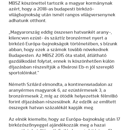
MBSZ köszönettel tartozik a magyar kormánynak
azért, hogy a 2018-as budapesti birkózó-
világbajnokság után ismét rangos világversenynek
adhatunk otthont.
„Magyarország eddig összesen hatvankét arany-,
kilencven ezüst- és száztíz bronzérmet nyert a
birkózó Európa-bajnokságok történetében, s bízunk
abban, hogy ezek a számok tovább növekednek
Budapesten. Az MBSZ 2015 óta stabil, átlátható
gazdálkodást folytat, ennek is köszönhetően külön
díjazásban részesítjük a fővárosi Eb-n jól szereplő
sportolóinkat."
Németh Szilárd elmondta, a kontinensviadalon az
aranyérmes magyarok 6, az ezüstérmesek 3, a
bronzérmesek 2, míg az ötödik helyezettek félmillió
forint díjazásban részesülnek. Az edzők az említett
összegek hatvan százalékát kapják meg.
Az elnök kiemelte, hogy az Európa-bajnokság után 17
birkózószőnyeggel ajándékozzák meg a hazai