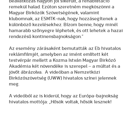
beavatkozás nagyon jól sikerült, a rehabilitáció
remekül halad. Ezúton szeretném megköszönni a
Magyar Birkózók Szövetségének, valamint
klubomnak, az ESMTK-nak, hogy hozzásegítenek a
különböző kezelésekhez. Bízom benne, hogy minél
hamarabb szőnyegre léphetek, és ott lehetek a hazai
rendezésű kontinensbajnokságon.”
Az esemény zárásaként bemutatták az Eb hivatalos
reklámfilmjét, amelyben az imént említett két
testvérpár mellett a Kozma István Magyar Birkózó
Akadémia két növendéke is szerepel – a múltat és a
jövőt ábrázolva. A videóban a Nemzetközi
Birkózószövetség (UWW) hivatalos színei jelennek
meg.
A videóból az is kiderül, hogy az Európa-bajnokság
hivatalos mottója: „Hősök voltak, hősök lesznek!