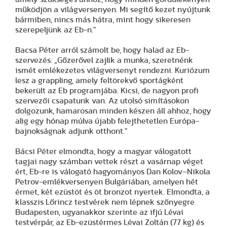
működjön a világversenyen. Mi segítő kezet nyújtunk
bármiben, nincs más hátra, mint hogy sikeresen
szerepeljünk az Eb-n."
Bacsa Péter arról számolt be, hogy halad az Eb-
szervezés: „Gőzerővel zajlik a munka, szeretnénk
ismét emlékezetes világversenyt rendezni. Kuriózum
lesz a grappling, amely feltörekvő sportágként
bekerült az Eb programjába. Kicsi, de nagyon profi
szervezői csapatunk van. Az utolsó simításokon
dolgozunk, hamarosan minden készen áll ahhoz, hogy
alig egy hónap múlva újabb felejthetetlen Európa-
bajnokságnak adjunk otthont."
Bácsi Péter elmondta, hogy a magyar válogatott
tagjai nagy számban vettek részt a vasárnap véget
ért, Eb-re is válogató hagyományos Dan Kolov–Nikola
Petrov-emlékversenyen Bulgáriában, amelyen hét
érmet, két ezüstöt és öt bronzot nyertek. Elmondta, a
klasszis Lőrincz testvérek nem lépnek szőnyegre
Budapesten, ugyanakkor szerinte az ifjú Lévai
testvérpár, az Eb-ezüstérmes Lévai Zoltán (77 kg) és