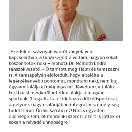
„Ezerkilencszáznyolcvantól vagyok vele
kapcsolatban, a tanársegédje voltam, nagyon sokat
köszönhetek neki – mondta Dr. Németh Endre
tanszékvezető. – Ő tanított meg síelni és teniszezni
is. A teniszpályán előfordult, hogy eltalálta a
legérzékenyebb pontomat, mondtam neki, nem baj,
úgysem találja el még egyszer. Tévedtem, eltalálta.
Feri bácsi megkerülhetetlen alakja a magyar
sportnak, ő fogadtatta el idehaza a küzdősportokat,
amelynek nagy családjában integratív személyiség
tudott lenni. Óriási szó ám ez! Nincs egyetlen
ellensége sem, őt mindenki szereti, ezért is jöttek el
sokan a névadó ünnepségre.”