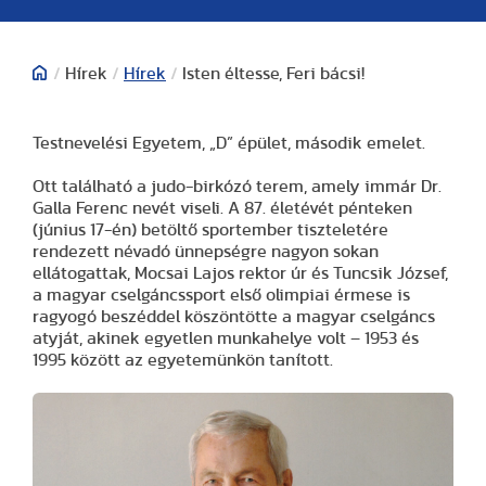
/
Hírek
/
Hírek
/
Isten éltesse, Feri bácsi!
Testnevelési Egyetem, „D” épület, második emelet.
Ott található a judo-birkózó terem, amely immár Dr.
Galla Ferenc nevét viseli. A 87. életévét pénteken
(június 17-én) betöltő sportember tiszteletére
rendezett névadó ünnepségre nagyon sokan
ellátogattak, Mocsai Lajos rektor úr és Tuncsik József,
a magyar cselgáncssport első olimpiai érmese is
ragyogó beszéddel köszöntötte a magyar cselgáncs
atyját, akinek egyetlen munkahelye volt – 1953 és
1995 között az egyetemünkön tanított.