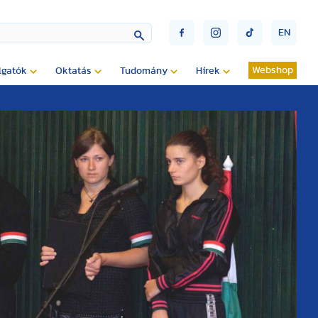
EN
Webshop
lgatók
Oktatás
Tudomány
Hírek