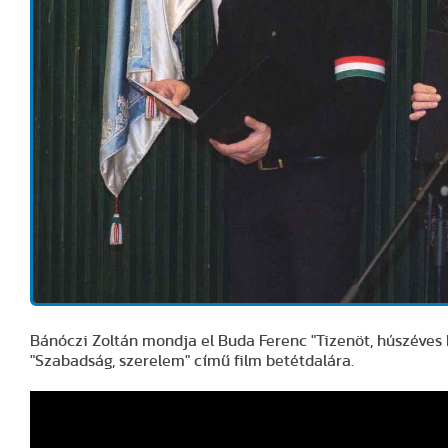
Bánóczi Zoltán mondja el Buda Ferenc "Tizenöt, húszéves 
"Szabadság, szerelem" című film betétdalára.