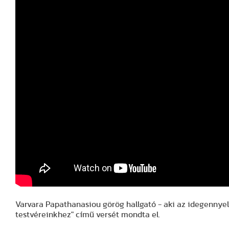
Varvara Papathanasiou görög hallgató - aki az idegennye
testvéreinkhez" című versét mondta el.