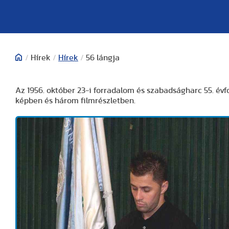
/
Hírek
/
Hírek
/
56 lángja
Az 1956. október 23-i forradalom és szabadságharc 55. é
képben és három filmrészletben.