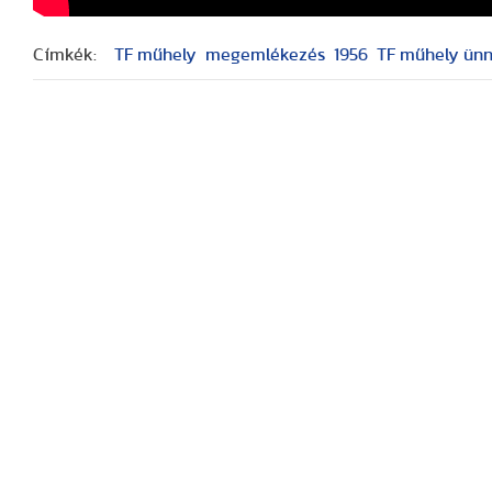
Címkék:
TF műhely
megemlékezés
1956
TF műhely ün