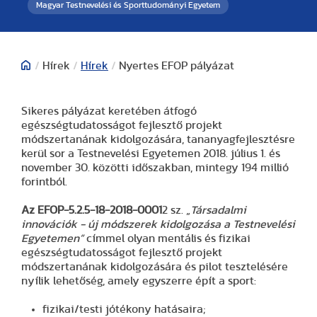
Magyar Testnevelési és Sporttudományi Egyetem
/
Hírek
/
Hírek
/
Nyertes EFOP pályázat
Sikeres pályázat keretében átfogó
egészségtudatosságot fejlesztő projekt
módszertanának kidolgozására, tananyagfejlesztésre
kerül sor a Testnevelési Egyetemen 2018. július 1. és
november 30. közötti időszakban, mintegy 194 millió
forintból.
Az EFOP-5.2.5-18-2018-0001
2 sz. „
Társadalmi
innovációk - új módszerek kidolgozása a Testnevelési
Egyetemen”
címmel olyan mentális és fizikai
egészségtudatosságot fejlesztő projekt
módszertanának kidolgozására és pilot tesztelésére
nyílik lehetőség, amely egyszerre épít a sport:
fizikai/testi jótékony hatásaira;