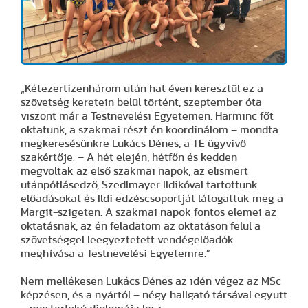
„Kétezertizenhárom után hat éven keresztül ez a
szövetség keretein belül történt, szeptember óta
viszont már a Testnevelési Egyetemen. Harminc főt
oktatunk, a szakmai részt én koordinálom – mondta
megkeresésünkre Lukács Dénes, a TE ügyvivő
szakértője. – A hét elején, hétfőn és kedden
megvoltak az első szakmai napok, az elismert
utánpótlásedző, Szedlmayer Ildikóval tartottunk
előadásokat és Ildi edzéscsoportját látogattuk meg a
Margit-szigeten. A szakmai napok fontos elemei az
oktatásnak, az én feladatom az oktatáson felül a
szövetséggel leegyeztetett vendégelőadók
meghívása a Testnevelési Egyetemre.”
Nem mellékesen Lukács Dénes az idén végez az MSc
képzésen, és a nyártól – négy hallgató társával együtt