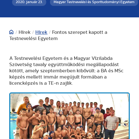
2020. január 23.
Magyar Testnevelési és Sporttudományi Egyetem
/
Hírek
/
Hírek
/
Fontos szerepet kapott a
Testnevelési Egyetem
A Testnevelési Egyetem és a Magyar Vízilabda
Szövetség tavaly együttműködési megállapodást
kötött, amely szeptemberben kibővült: a BA és MSc
képzés mellett immár megújult formában a
licencképzés is a TE-n zajlik.