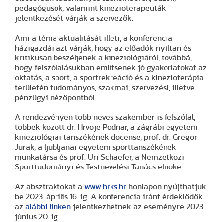
pedagógusok, valamint kinezioterapeuták
jelentkezését várják a szervezők.
Ami a téma aktualitását illeti, a konferencia
házigazdái azt várják, hogy az előadók nyíltan és
kritikusan beszéljenek a kineziológiáról, továbbá,
hogy felszólalásukban említsenek jó gyakorlatokat az
oktatás, a sport, a sportrekreáció és a kinezioterápia
területén tudományos, szakmai, szervezési, illetve
pénzügyi nézőpontból.
A rendezvényen több neves szakember is felszólal,
többek között dr. Hrvoje Podnar, a zágrábi egyetem
kineziológiai tanszékének docense, prof. dr. Gregor
Jurak, a ljubljanai egyetem sporttanszékének
munkatársa és prof. Uri Schaefer, a Nemzetközi
Sporttudományi és Testnevelési Tanács elnöke.
Az absztraktokat a
www.hrks.hr
honlapon nyújthatjuk
be 2023. április 16-ig. A konferencia iránt érdeklődők
az
alábbi linken
jelentkezhetnek az eseményre 2023.
június 20-ig.