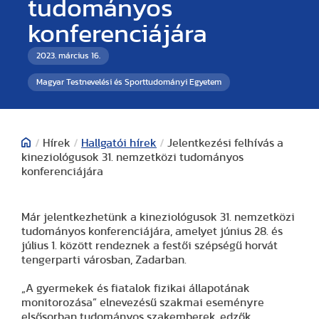
tudományos
konferenciájára
2023. március 16.
Magyar Testnevelési és Sporttudományi Egyetem
/
Hírek
/
Hallgatói hírek
/
Jelentkezési felhívás a
kineziológusok 31. nemzetközi tudományos
konferenciájára
Már jelentkezhetünk a kineziológusok 31. nemzetközi
tudományos konferenciájára, amelyet június 28. és
július 1. között rendeznek a festői szépségű horvát
tengerparti városban, Zadarban.
„A gyermekek és fiatalok fizikai állapotának
monitorozása” elnevezésű szakmai eseményre
elsősorban tudományos szakemberek, edzők,