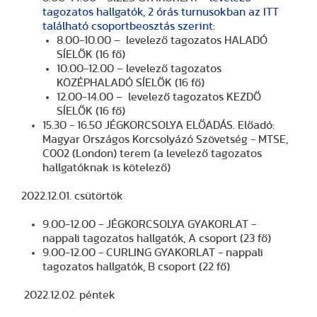
tagozatos hallgatók, 2 órás turnusokban az ITT
található csoportbeosztás szerint:
8.00-10.00 – levelező tagozatos HALADÓ
SÍELŐK (16 fő)
10.00-12.00 – levelező tagozatos
KÖZÉPHALADÓ SÍELŐK (16 fő)
12.00-14.00 – levelező tagozatos KEZDŐ
SÍELŐK (16 fő)
15.30 - 16.50 JÉGKORCSOLYA ELŐADÁS. Előadó:
Magyar Országos Korcsolyázó Szövetség - MTSE,
C002 (London) terem (a levelező tagozatos
hallgatóknak is kötelező)
2022.12.01. csütörtök
9.00-12.00 - JÉGKORCSOLYA GYAKORLAT -
nappali tagozatos hallgatók, A csoport (23 fő)
9.00-12.00 - CURLING GYAKORLAT - nappali
tagozatos hallgatók, B csoport (22 fő)
2022.12.02. péntek