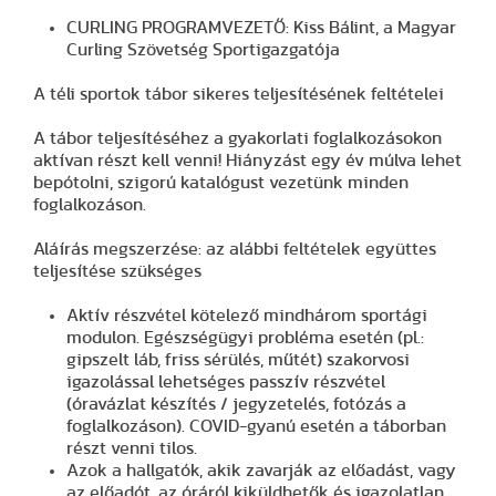
CURLING PROGRAMVEZETŐ: Kiss Bálint, a Magyar
Curling Szövetség Sportigazgatója
A téli sportok tábor sikeres teljesítésének feltételei
A tábor teljesítéséhez a gyakorlati foglalkozásokon
aktívan részt kell venni! Hiányzást egy év múlva lehet
bepótolni, szigorú katalógust vezetünk minden
foglalkozáson.
Aláírás megszerzése: az alábbi feltételek együttes
teljesítése szükséges
Aktív részvétel kötelező mindhárom sportági
modulon. Egészségügyi probléma esetén (pl.:
gipszelt láb, friss sérülés, műtét) szakorvosi
igazolással lehetséges passzív részvétel
(óravázlat készítés / jegyzetelés, fotózás a
foglalkozáson). COVID-gyanú esetén a táborban
részt venni tilos.
Azok a hallgatók, akik zavarják az előadást, vagy
az előadót, az óráról kiküldhetők és igazolatlan