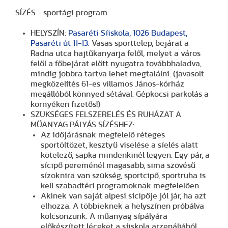
SÍZÉS - sportági program
HELYSZÍN:
Pasaréti Síiskola, 1026 Budapest,
Pasaréti út 11-13.
Vasas sporttelep, bejárat a
Radna utca hajtűkanyarja felől, melyet a város
felől a főbejárat előtt nyugatra továbbhaladva,
mindig jobbra tartva lehet megtalálni. (javasolt
megközelítés 61-es villamos János-kórház
megállóból könnyed sétával. Gépkocsi parkolás a
környéken fizetős!)
SZÜKSÉGES FELSZERELÉS ÉS RUHÁZAT A
MŰANYAG PÁLYÁS SÍZÉSHEZ:
Az időjárásnak megfelelő réteges
sportöltözet, kesztyű viselése a síelés alatt
kötelező, sapka mindenkinél legyen. Egy pár, a
sícipő pereménél magasabb, sima szövésű
sízoknira van szükség, sportcipő, sportruha is
kell szabadtéri programoknak megfelelően.
Akinek van saját alpesi sícipője jól jár, ha azt
elhozza. A többieknek a helyszínen próbálva
kölcsönzünk. A műanyag sípályára
előkészített léceket a síiskola arzenáljából