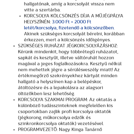
hallgatónak, amíg a korcsolyát vissza nem
vitte a szertárba.
KORCSOLYA KÖLCSÖNZÉS DÍJA A MŰJÉGPÁLYA
HELYSZÍNÉN:
3.000 Ft + 2000 Ft
letét/korcsolya, fizetendő a kölcsönzőben.
Akinek szükséges korcsolyát bérelni, korábban
érkezzen, mert a kölcsönzés időigényes.
SZÜKSÉGES RUHÁZAT JÉGKORCSOLYÁZÁSHOZ:
Kérünk mindenkit, hogy többrétegű ruházatot,
sapkát és kesztyűt, illetve váltóruhát hozzon
magával a jeges foglalkozásokra. Kesztyű nélkül
nem mehettek jégre a sérülésveszély miatt! Az
értékmegőrző szekrényekhez kártyát minden
hallgató a helyszínen kap a belépéskor,
átöltözésre és a lepakolásra az alagsori
öltözőkben lesz lehetőség.
KORCSOLYA SZAKMAI PROGRAM: Az oktatás a
különböző tudásszinteknek megfelelően kis
csoportokban zajlik profi korcsolya oktatók
(jégkorong, műkorcsolya edzők és
szinkronkorcsolya oktatók) vezetésével.
PROGRAMVEZETŐ: Nagy Kinga Tanárnő