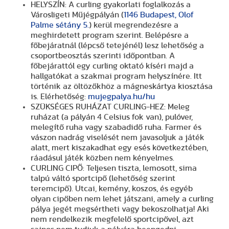
HELYSZÍN: A curling gyakorlati foglalkozás a
Városligeti Műjégpályán (
1146 Budapest, Olof
Palme sétány 5.
) kerül megrendezésre a
meghirdetett program szerint. Belépésre a
főbejáratnál (lépcső tetejénél) lesz lehetőség a
csoportbeosztás szerinti időpontban. A
főbejárattól egy curling oktató kíséri majd a
hallgatókat a szakmai program helyszínére. Itt
történik az öltözőkhöz a mágneskártya kiosztása
is. Elérhetőség:
mujegpalya.hu/hu
SZÜKSÉGES RUHÁZAT CURLING-HEZ: Meleg
ruházat (a pályán 4 Celsius fok van), pulóver,
melegítő ruha vagy szabadidő ruha. Farmer és
vászon nadrág viselését nem javasoljuk a játék
alatt, mert kiszakadhat egy esés következtében,
ráadásul játék közben nem kényelmes.
CURLING CIPŐ: Teljesen tiszta, lemosott, sima
talpú váltó sportcipő (lehetőség szerint
teremcipő). Utcai, kemény, koszos, és egyéb
olyan cipőben nem lehet játszani, amely a curling
pálya jegét megsértheti vagy bekoszolhatja! Aki
nem rendelkezik megfelelő sportcipővel, azt