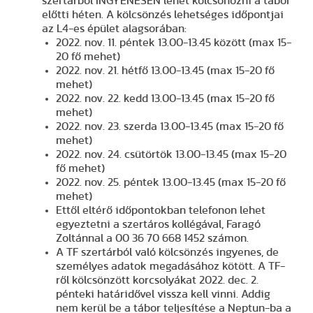
szertárból INGYENESEN lehet kölcsönözni a tábor
előtti héten. A kölcsönzés lehetséges időpontjai
az L4-es épület alagsorában:
2022. nov. 11. péntek 13.00-13.45 között (max 15-
20 fő mehet)
2022. nov. 21. hétfő 13.00-13.45 (max 15-20 fő
mehet)
2022. nov. 22. kedd 13.00-13.45 (max 15-20 fő
mehet)
2022. nov. 23. szerda 13.00-13.45 (max 15-20 fő
mehet)
2022. nov. 24. csütörtök 13.00-13.45 (max 15-20
fő mehet)
2022. nov. 25. péntek 13.00-13.45 (max 15-20 fő
mehet)
Ettől eltérő időpontokban telefonon lehet
egyeztetni a szertáros kollégával, Faragó
Zoltánnal a 00 36 70 668 1452 számon.
A TF szertárból való kölcsönzés ingyenes, de
személyes adatok megadásához kötött. A TF-
ről kölcsönzött korcsolyákat 2022. dec. 2.
pénteki határidővel vissza kell vinni. Addig
nem kerül be a tábor teljesítése a Neptun-ba a