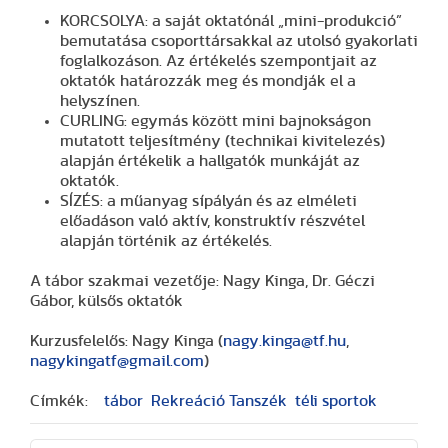
KORCSOLYA: a saját oktatónál „mini-produkció”
bemutatása csoporttársakkal az utolsó gyakorlati
foglalkozáson. Az értékelés szempontjait az
oktatók határozzák meg és mondják el a
helyszínen.
CURLING: egymás között mini bajnokságon
mutatott teljesítmény (technikai kivitelezés)
alapján értékelik a hallgatók munkáját az
oktatók.
SÍZÉS: a műanyag sípályán és az elméleti
előadáson való aktív, konstruktív részvétel
alapján történik az értékelés.
A tábor szakmai vezetője: Nagy Kinga, Dr. Géczi
Gábor, külsős oktatók
Kurzusfelelős: Nagy Kinga (
nagy.kinga@tf.hu
,
nagykingatf@gmail.com
)
Címkék:
tábor
Rekreáció Tanszék
téli sportok