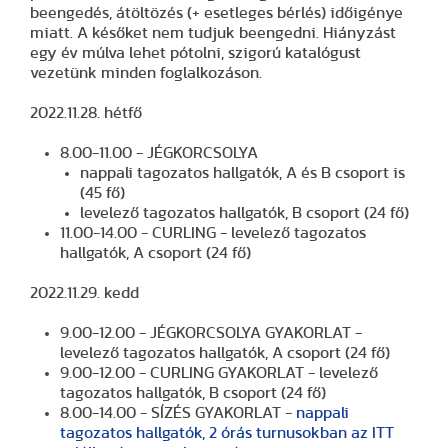
beengedés, átöltözés (+ esetleges bérlés) időigénye
miatt. A későket nem tudjuk beengedni. Hiányzást
egy év múlva lehet pótolni, szigorú katalógust
vezetünk minden foglalkozáson.
2022.11.28. hétfő
8.00-11.00 - JÉGKORCSOLYA
nappali tagozatos hallgatók, A és B csoport is
(45 fő)
levelező tagozatos hallgatók, B csoport (24 fő)
11.00-14.00 - CURLING - levelező tagozatos
hallgatók, A csoport (24 fő)
2022.11.29. kedd
9.00-12.00 - JÉGKORCSOLYA GYAKORLAT -
levelező tagozatos hallgatók, A csoport (24 fő)
9.00-12.00 - CURLING GYAKORLAT - levelező
tagozatos hallgatók, B csoport (24 fő)
8.00-14.00 - SÍZÉS GYAKORLAT -
nappali
tagozatos hallgatók, 2 órás turnusokban az ITT