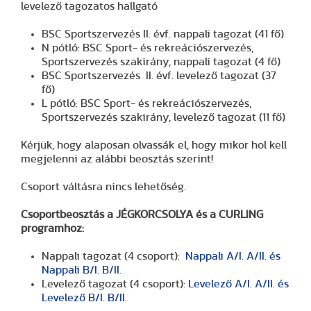
levelező tagozatos hallgató
BSC Sportszervezés II. évf. nappali tagozat (41 fő)
N pótló: BSC Sport- és rekreációszervezés,
Sportszervezés szakirány, nappali tagozat (4 fő)
BSC Sportszervezés II. évf. levelező tagozat (37
fő)
L pótló: BSC Sport- és rekreációszervezés,
Sportszervezés szakirány, levelező tagozat (11 fő)
Kérjük, hogy alaposan olvassák el, hogy mikor hol kell
megjelenni az alábbi beosztás szerint!
Csoport váltásra nincs lehetőség.
Csoportbeosztás a JÉGKORCSOLYA és a CURLING
programhoz:
Nappali tagozat (4 csoport):
Nappali A/I. A/II. és
Nappali B/I. B/II.
Levelező tagozat (4 csoport):
Levelező A/I. A/II. és
Levelező B/I. B/II.