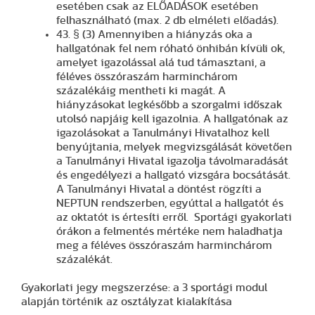
esetében csak az ELŐADÁSOK esetében
felhasználható (max. 2 db elméleti előadás).
43. § (3) Amennyiben a hiányzás oka a
hallgatónak fel nem róható önhibán kívüli ok,
amelyet igazolással alá tud támasztani, a
féléves összóraszám harminchárom
százalékáig mentheti ki magát. A
hiányzásokat legkésőbb a szorgalmi időszak
utolsó napjáig kell igazolnia. A hallgatónak az
igazolásokat a Tanulmányi Hivatalhoz kell
benyújtania, melyek megvizsgálását követően
a Tanulmányi Hivatal igazolja távolmaradását
és engedélyezi a hallgató vizsgára bocsátását.
A Tanulmányi Hivatal a döntést rögzíti a
NEPTUN rendszerben, egyúttal a hallgatót és
az oktatót is értesíti erről. Sportági gyakorlati
órákon a felmentés mértéke nem haladhatja
meg a féléves összóraszám harminchárom
százalékát.
Gyakorlati jegy megszerzése: a 3 sportági modul
alapján történik az osztályzat kialakítása