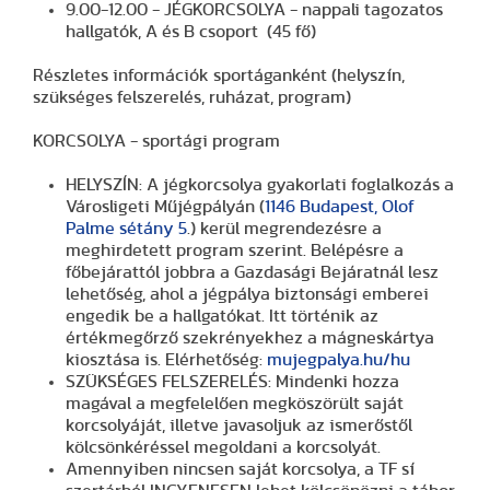
9.00-12.00 - JÉGKORCSOLYA - nappali tagozatos
hallgatók, A és B csoport (45 fő)
Részletes információk sportáganként (helyszín,
szükséges felszerelés, ruházat, program)
KORCSOLYA - sportági program
HELYSZÍN: A jégkorcsolya gyakorlati foglalkozás a
Városligeti Műjégpályán (
1146 Budapest, Olof
Palme sétány 5
.) kerül megrendezésre a
meghirdetett program szerint. Belépésre a
főbejárattól jobbra a Gazdasági Bejáratnál lesz
lehetőség, ahol a jégpálya biztonsági emberei
engedik be a hallgatókat. Itt történik az
értékmegőrző szekrényekhez a mágneskártya
kiosztása is. Elérhetőség:
mujegpalya.hu/hu
SZÜKSÉGES FELSZERELÉS: Mindenki hozza
magával a megfelelően megköszörült saját
korcsolyáját, illetve javasoljuk az ismerőstől
kölcsönkéréssel megoldani a korcsolyát.
Amennyiben nincsen saját korcsolya, a TF sí