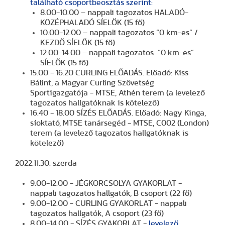
található csoportbeosztás szerint:
8.00-10.00 – nappali tagozatos HALADÓ-
KÖZÉPHALADÓ SÍELŐK (15 fő)
10.00-12.00 – nappali tagozatos “0 km-es” /
KEZDŐ SÍELŐK (15 fő)
12.00-14.00 – nappali tagozatos “0 km-es”
SÍELŐK (15 fő)
15.00 - 16.20 CURLING ELŐADÁS. Előadó: Kiss
Bálint, a Magyar Curling Szövetség
Sportigazgatója - MTSE, Athén terem (a levelező
tagozatos hallgatóknak is kötelező)
16.40 - 18.00 SÍZÉS ELŐADÁS. Előadó: Nagy Kinga,
síoktató, MTSE tanársegéd - MTSE, C002 (London)
terem (a levelező tagozatos hallgatóknak is
kötelező)
2022.11.30. szerda
9.00-12.00 - JÉGKORCSOLYA GYAKORLAT -
nappali tagozatos hallgatók, B csoport (22 fő)
9.00-12.00 - CURLING GYAKORLAT - nappali
tagozatos hallgatók, A csoport (23 fő)
8.00-14.00 - SÍZÉS GYAKORLAT -
levelező