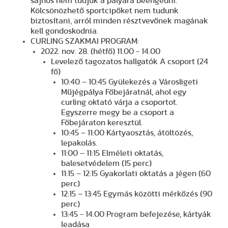
sajnos nem tudjuk a pályára beengedni.
Kölcsönözhető sportcipőket nem tudunk
biztosítani, arról minden résztvevőnek magának
kell gondoskodnia.
CURLING SZAKMAI PROGRAM:
2022. nov. 28. (hétfő) 11.00 - 14.00
Levelező tagozatos hallgatók A csoport (24
fő)
10:40 – 10:45 Gyülekezés a Városligeti
Műjégpálya Főbejáratnál, ahol egy
curling oktató várja a csoportot.
Egyszerre megy be a csoport a
Főbejáraton keresztül.
10:45 – 11:00 Kártyaosztás, átöltözés,
lepakolás.
11:00 – 11:15 Elméleti oktatás,
balesetvédelem (15 perc)
11:15 – 12:15 Gyakorlati oktatás a jégen (60
perc)
12:15 – 13:45 Egymás közötti mérkőzés (90
perc)
13:45 - 14.00 Program befejezése, kártyák
leadása