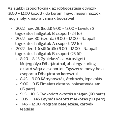
Az alábbi csoportoknak az időbeosztása egyezik
(9.00 - 12.00 között), de kérem, figyelmesen nézzék
meg, melyik napra vannak beosztva!
2022. nov. 29. (kedd) 9.00 - 12.00 - Levelező
tagozatos hallgatók B csoport (24 fő)
2022. nov. 30. (szerda) 9.00 - 12.00 - Nappali
tagozatos hallgatók A csoport (22 fő)
2022. dec. 1. (csütörtök) 9.00 - 12.00 - Nappali
tagozatos hallgatók B csoport (23 fő)
8:40 – 8:45 Gyülekezés a Városligeti
Műjégpálya Főbejáratnál, ahol egy curling
oktató várja a csoportot. Egyszerre megy be a
csoport a Főbejáraton keresztül.
8:45 – 9:00 Kártyaosztás, átöltözés, lepakolás.
9:00 – 9:15 Elméleti oktatás, balesetvédelem
(15 perc)
9:15 – 10:15 Gyakorlati oktatás a jégen (60 perc)
10:15 – 11:45 Egymás közötti mérkőzés (90 perc)
11:45 - 12.00 Program befejezése, kártyák
leadása