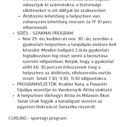
választjuk ki számotokra, a biztonsági
síkötéseket is ott állítjuk be szakszerűen.
Átöltözési lehetőség a helyszínen van,
zuhanyzási lehetőség nincsen. (a TF 10 perc
villamossal).
SÍZÉS - SZAKMAI PROGRAM:
Nov 29.-én, kedden és nov. 30.-án, szerdán a
gyakorlati helyszínen a tanpályás síelésre kell
készülni. Minden hallgató 2 órás gyakorlati
foglalkozáson fog részt venni a beosztása
szerinti időpontban. Kérjük, hogy a gyakorlat
előtt kb. 30 perccel érkezzenek meg a
helyszínre az átöltözés, sífelszerelés osztás
miatt. Tehát 7.30, 9.30, 11.30 időpontokra.
PROGRAMVEZETŐK: Krakler Kata, a Pasaréti
Sípálya vezetője és Vandornyik Attila síoktató
A helyszínen Várhegyi Attila és Milassin Ákos
Tanár Urak fogják a katalógust vezetni az
egyetem Rekreáció Tanszéke részéről.
CURLING - sportági program