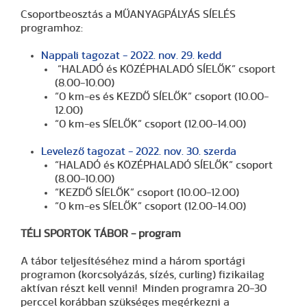
Csoportbeosztás a MŰANYAGPÁLYÁS SÍELÉS
programhoz:
Nappali tagozat - 2022. nov. 29. kedd
“HALADÓ és KÖZÉPHALADÓ SÍELŐK” csoport
(8.00-10.00)
“0 km-es és KEZDŐ SÍELŐK” csoport (10.00-
12.00)
“0 km-es SÍELŐK” csoport (12.00-14.00)
Levelező tagozat - 2022. nov. 30. szerda
“HALADÓ és KÖZÉPHALADÓ SÍELŐK” csoport
(8.00-10.00)
“KEZDŐ SÍELŐK” csoport (10.00-12.00)
“0 km-es SÍELŐK” csoport (12.00-14.00)
TÉLI SPORTOK TÁBOR - program
A tábor teljesítéséhez mind a három sportági
programon (korcsolyázás, sízés, curling) fizikailag
aktívan részt kell venni! Minden programra 20-30
perccel korábban szükséges megérkezni a