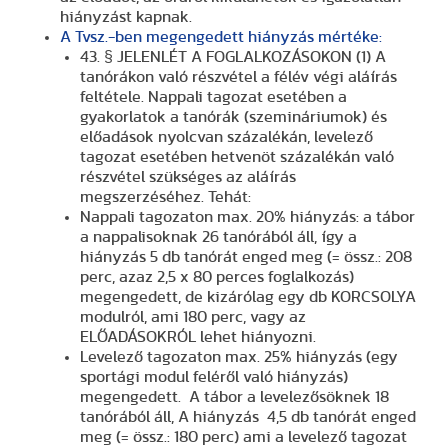
hiányzást kapnak.
A Tvsz.-ben megengedett hiányzás mértéke:
43. § JELENLÉT A FOGLALKOZÁSOKON (1) A
tanórákon való részvétel a félév végi aláírás
feltétele. Nappali tagozat esetében a
gyakorlatok a tanórák (szemináriumok) és
előadások nyolcvan százalékán, levelező
tagozat esetében hetvenöt százalékán való
részvétel szükséges az aláírás
megszerzéséhez. Tehát:
Nappali tagozaton max. 20% hiányzás: a tábor
a nappalisoknak 26 tanórából áll, így a
hiányzás 5 db tanórát enged meg (= össz.: 208
perc, azaz 2,5 x 80 perces foglalkozás)
megengedett, de kizárólag egy db KORCSOLYA
modulról, ami 180 perc, vagy az
ELŐADÁSOKRÓL lehet hiányozni.
Levelező tagozaton max. 25% hiányzás (egy
sportági modul feléről való hiányzás)
megengedett. A tábor a levelezősöknek 18
tanórából áll, A hiányzás 4,5 db tanórát enged
meg (= össz.: 180 perc) ami a levelező tagozat