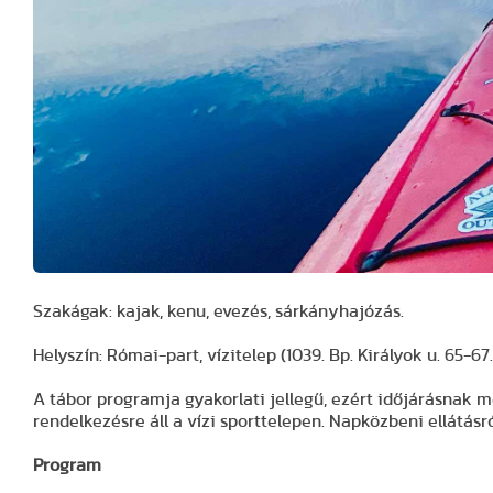
Szakágak: kajak, kenu, evezés, sárkányhajózás.
Helyszín: Római-part, vízitelep (1039. Bp. Királyok u. 65-67.
A tábor programja gyakorlati jellegű, ezért időjárásnak 
rendelkezésre áll a vízi sporttelepen. Napközbeni ellátásr
Program