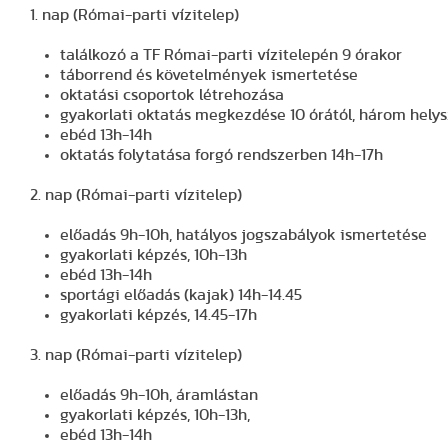
1. nap (Római-parti vízitelep)
találkozó a TF Római-parti vízitelepén 9 órakor
táborrend és követelmények ismertetése
oktatási csoportok létrehozása
gyakorlati oktatás megkezdése 10 órától, három hely
ebéd 13h-14h
oktatás folytatása forgó rendszerben 14h-17h
2. nap (Római-parti vízitelep)
előadás 9h-10h, hatályos jogszabályok ismertetése
gyakorlati képzés, 10h-13h
ebéd 13h-14h
sportági előadás (kajak) 14h-14.45
gyakorlati képzés, 14.45-17h
3. nap (Római-parti vízitelep)
előadás 9h-10h, áramlástan
gyakorlati képzés, 10h-13h,
ebéd 13h-14h