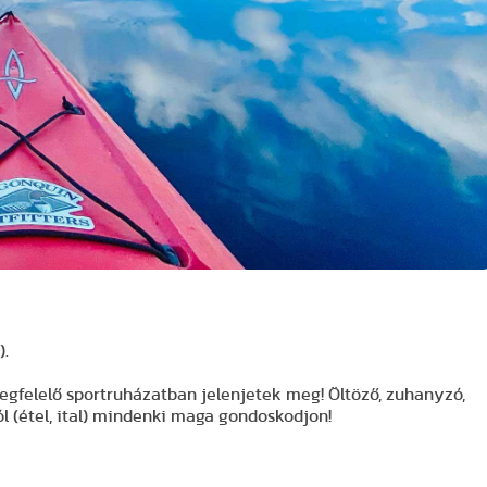
).
megfelelő sportruházatban jelenjetek meg! Öltöző, zuhanyzó,
ól (étel, ital) mindenki maga gondoskodjon!