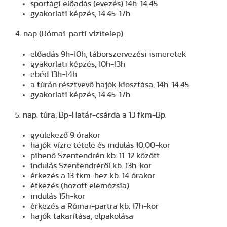
sportági előadás (evezés) 14h-14.45
gyakorlati képzés, 14.45-17h
4. nap (Római-parti vízitelep)
előadás 9h-10h, táborszervezési ismeretek
gyakorlati képzés, 10h-13h
ebéd 13h-14h
a túrán résztvevő hajók kiosztása, 14h-14.45
gyakorlati képzés, 14.45-17h
5. nap: túra, Bp-Határ-csárda a 13 fkm-Bp.
gyülekező 9 órakor
hajók vízre tétele és indulás 10.00-kor
pihenő Szentendrén kb. 11-12 között
indulás Szentendréről kb. 13h-kor
érkezés a 13 fkm-hez kb. 14 órakor
étkezés (hozott elemózsia)
indulás 15h-kor
érkezés a Római-partra kb. 17h-kor
hajók takarítása, elpakolása