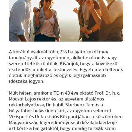
A korábbi éveknél több, 735 hallgató kezdi meg
tanulmányait az egyetemen, akiket ezúton is nagy
szeretettel köszöntünk. Kívánjuk, hogy a következő
esztendők, amiket a Testnevelési Egyetemen töltenek
életük meghatározó és egyik legizgalmasabb
időszaka legyen.
Múlt héten, amikor a TE-n 43 éve oktató Prof. Dr. h. c.
Mocsai Lajos rektor és az egyetem általános
rektorhelyettese, Dr. habil. Sterbenz Tamás a
Gólyatábor helyszínén járt, az egyetem velencei
Vízisport és Rekreációs Központjában, a köszöntőben
Magyarország legeredményesebb kézilabdaedzője
azt kérte a hallgatóktól, hogy mindig tartsák szem