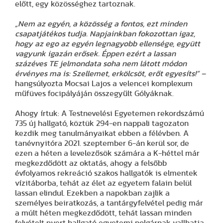
előtt, egy közösséghez tartoznak.
„Nem az egyén, a közösség a fontos, ezt minden
csapatjátékos tudja. Napjainkban fokozottan igaz,
hogy az ego az egyén legnagyobb ellensége, együtt
vagyunk igazán erősek. Éppen ezért a lassan
százéves TE jelmondata soha nem látott módon
érvényes ma is: Szellemet, erkölcsöt, erőt egyesíts!” –
hangsúlyozta Mocsai Lajos a velencei komplexum
műfüves focipályáján összegyűlt Gólyáknak.
Ahogy írtuk: A Testnevelési Egyetemen rekordszámú
735 új hallgató, köztük 294-en nappali tagozaton
kezdik meg tanulmányaikat ebben a félévben. A
tanévnyitóra 2021. szeptember 6-án kerül sor, de
ezen a héten a levelezősök számára a K-héttel már
megkezdődött az oktatás, ahogy a felsőbb
évfolyamos rekreáció szakos hallgatók is elmentek
vízitáborba, tehát az élet az egyetem falain belül
lassan elindul. Ezekben a napokban zajlik a
személyes beiratkozás, a tantárgyfelvétel pedig már
a múlt héten megkezdődött, tehát lassan minden