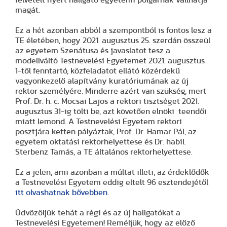
felvételt nyert hallgató egyetemi polgárnak vallhatja
magát.
Ez a hét azonban abból a szempontból is fontos lesz a
TE életében, hogy 2021. augusztus 25. szerdán összeül
az egyetem Szenátusa és javaslatot tesz a
modellváltó Testnevelési Egyetemet 2021. augusztus
1-től fenntartó, közfeladatot ellátó közérdekű
vagyonkezelő alapítvány kuratóriumának az új
rektor személyére. Minderre azért van szükség, mert
Prof. Dr. h. c. Mocsai Lajos a rektori tisztséget 2021.
augusztus 31-ig tölti be, azt követően elnöki teendői
miatt lemond. A Testnevelési Egyetem rektori
posztjára ketten pályáztak, Prof. Dr. Hamar Pál, az
egyetem oktatási rektorhelyettese és Dr. habil.
Sterbenz Tamás, a TE általános rektorhelyettese.
Ez a jelen, ami azonban a múltat illeti, az érdeklődők
a Testnevelési Egyetem eddig eltelt 96 esztendejétől
itt olvashatnak bővebben
.
Üdvözöljük tehát a régi és az új hallgatókat a
Testnevelési Egyetemen! Reméljük, hogy az előző