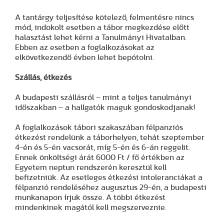
A tantárgy teljesítése kötelező, felmentésre nincs
mód, indokolt esetben a tábor megkezdése előtt
halasztást lehet kérni a Tanulmányi Hivatalban.
Ebben az esetben a foglalkozásokat az
elkövetkezendő évben lehet bepótolni.
Szállás, étkezés
A budapesti szállásról – mint a teljes tanulmányi
időszakban – a hallgatók maguk gondoskodjanak!
A foglalkozások tábori szakaszában félpanziós
étkezést rendelünk a táborhelyen, tehát szeptember
4-én és 5-én vacsorát, míg 5-én és 6-án reggelit.
Ennek önköltségi árát 6000 Ft / fő értékben az
Egyetem neptun rendszerén keresztül kell
befizetniük. Az esetleges étkezési intoleranciákat a
félpanzió rendeléséhez augusztus 29-én, a budapesti
munkanapon írjuk össze. A többi étkezést
mindenkinek magától kell megszerveznie.