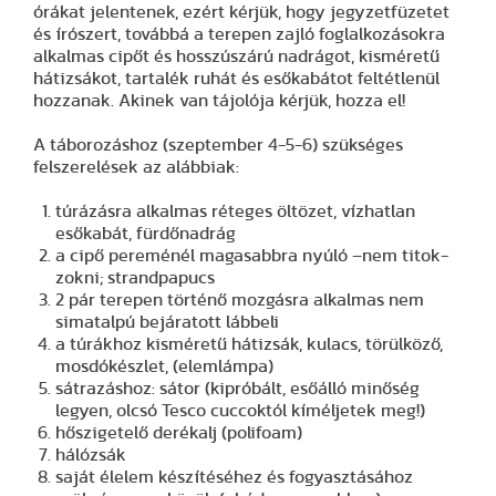
órákat jelentenek, ezért kérjük, hogy jegyzetfüzetet
és írószert, továbbá a terepen zajló foglalkozásokra
alkalmas cipőt és hosszúszárú nadrágot, kisméretű
hátizsákot, tartalék ruhát és esőkabátot feltétlenül
hozzanak. Akinek van tájolója kérjük, hozza el!
A táborozáshoz (szeptember 4-5-6) szükséges
felszerelések az alábbiak:
túrázásra alkalmas réteges öltözet, vízhatlan
esőkabát, fürdőnadrág
a cipő pereménél magasabbra nyúló –nem titok-
zokni; strandpapucs
2 pár terepen történő mozgásra alkalmas nem
simatalpú bejáratott lábbeli
a túrákhoz kisméretű hátizsák, kulacs, törülköző,
mosdókészlet, (elemlámpa)
sátrazáshoz: sátor (kipróbált, esőálló minőség
legyen, olcsó Tesco cuccoktól kíméljetek meg!)
hőszigetelő derékalj (polifoam)
hálózsák
saját élelem készítéséhez és fogyasztásához