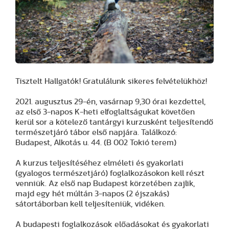
Tisztelt Hallgatók! Gratulálunk sikeres felvételükhöz!
2021. augusztus 29-én, vasárnap 9,30 órai kezdettel,
az első 3-napos K-heti elfoglaltságukat követően
kerül sor a kötelező tantárgyi kurzusként teljesítendő
természetjáró tábor első napjára. Találkozó:
Budapest, Alkotás u. 44. (B 002 Tokió terem)
A kurzus teljesítéséhez elméleti és gyakorlati
(gyalogos természetjáró) foglalkozásokon kell részt
venniük. Az első nap Budapest körzetében zajlik,
majd egy hét múltán 3-napos (2 éjszakás)
sátortáborban kell teljesíteniük, vidéken.
A budapesti foglalkozások előadásokat és gyakorlati