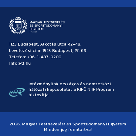
Hírek
Büszkeségeink
Hallgatói hírek
Tudományos hírek
TDK hírek
Pályázati hírek
TFSE hírek
Archívum
Eseménynaptár
1123 Budapest, Alkotás utca 42-48.
Levelezési cím: 1525 Budapest, Pf. 69
Telefon: +36-1-487-9200
info@tf.hu
Intézményünk országos és nemzetközi
hálózati kapcsolatát a KIFÜ NIIF Program
biztosítja
2026. Magyar Testnevelési és Sporttudományi Egyetem
Minden jog fenntartva!