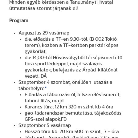
Minden egyéb kérdésben a Tanulmányi Hivatal
útmutatása szerint járjanak el!
Program
Augusztus 29 vasárnap
d.e: előadás a TF-en 9,30-tól, (B 002 Tokió
terem), közben a TF-kertben parktérképes
gyakorlat,
du: 14,00-tól Hűvösvölgyből térképismertető
túra sporttérképpel, majd szalagos
gyakorlatok, befejezés az Árpád-kilátónál
vezeti: DÁ
Szeptember 4 szombat, önállóan utazás a
táborhelyre
*
Előadás a táborozásról, felszerelés ismeret,
táborállítás, majd
Karancs túra, 12 km 320 m szint kb 4 óra
geo-ládarendszer bemutatása, tájékozódás
GPS-szel alapok,FD
Szeptember 5 vasárnap
Hosszú túra kb. 20 km 500 m szint, 7 + óra
Tóstrand – Somoskő- (belépőjegy 2 € vagy