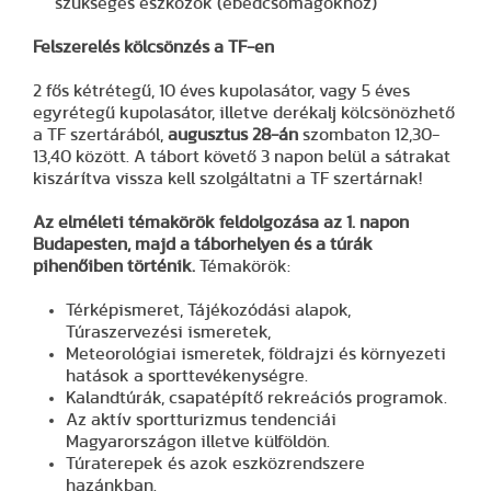
szükséges eszközök (ebédcsomagokhoz)
Felszerelés kölcsönzés a TF-en
2 fős kétrétegű, 10 éves kupolasátor, vagy 5 éves
egyrétegű kupolasátor, illetve derékalj kölcsönözhető
a TF szertárából,
augusztus 28-án
szombaton 12,30-
13,40 között. A tábort követő 3 napon belül a sátrakat
kiszárítva vissza kell szolgáltatni a TF szertárnak!
Az elméleti témakörök feldolgozása az 1. napon
Budapesten, majd a táborhelyen és a túrák
pihenőiben történik.
Témakörök:
Térképismeret, Tájékozódási alapok,
Túraszervezési ismeretek,
Meteorológiai ismeretek, földrajzi és környezeti
hatások a sporttevékenységre.
Kalandtúrák, csapatépítő rekreációs programok.
Az aktív sportturizmus tendenciái
Magyarországon illetve külföldön.
Túraterepek és azok eszközrendszere
hazánkban.