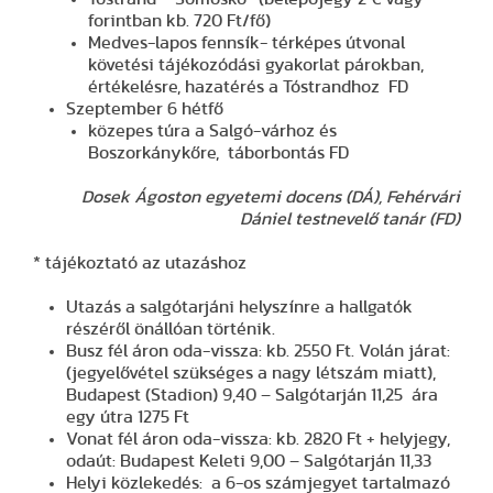
forintban kb. 720 Ft/fő)
Medves-lapos fennsík- térképes útvonal
követési tájékozódási gyakorlat párokban,
értékelésre, hazatérés a Tóstrandhoz FD
Szeptember 6 hétfő
közepes túra a Salgó-várhoz és
Boszorkánykőre, táborbontás FD
Dosek Ágoston egyetemi docens (DÁ), Fehérvári
Dániel testnevelő tanár (FD)
* tájékoztató az utazáshoz
Utazás a salgótarjáni helyszínre a hallgatók
részéről önállóan történik.
Busz fél áron oda-vissza: kb. 2550 Ft. Volán járat:
(jegyelővétel szükséges a nagy létszám miatt),
Budapest (Stadion) 9,40 – Salgótarján 11,25 ára
egy útra 1275 Ft
Vonat fél áron oda-vissza: kb. 2820 Ft + helyjegy,
odaút: Budapest Keleti 9,00 – Salgótarján 11,33
Helyi közlekedés: a 6-os számjegyet tartalmazó