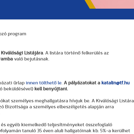
dozó program
s
Kiválósági Listájára
. A listára történő felkerülés az
gramba
való bejutásnak.
lyázati űrlap
innen tölthető le
.
A pályázatokat a
katalin@tf.hu
aló beküldésével)
kell benyújtani.
ókat személyes meghallgatásra hívjuk be. A Kiválósági Listára
zó Bizottsága a személyes elbeszélgetés alapján arra
.
 és egyéb kiemelkedő teljesítményeket összefoglaló
folyamán tanuló 35 éven aluli hallgatóinak kb. 5%-a kerülhet