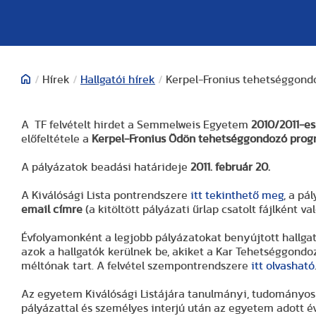
/
Hírek
/
Hallgatói hírek
/
Kerpel-Fronius tehetséggon
A TF felvételt hirdet a Semmelweis Egyetem
2010/2011-e
előfeltétele a
Kerpel-Fronius Ödön tehetséggondozó pro
A pályázatok beadási határideje
2011. február 20.
A Kiválósági Lista pontrendszere
itt tekinthető meg
, a pá
email címre
(a kitöltött pályázati űrlap csatolt fájlként v
Évfolyamonként a legjobb pályázatokat benyújtott hallgat
azok a hallgatók kerülnek be, akiket a Kar Tehetséggondo
méltónak tart. A felvétel szempontrendszere
itt olvasható
Az egyetem Kiválósági Listájára tanulmányi, tudományos
pályázattal és személyes interjú után az egyetem adott év