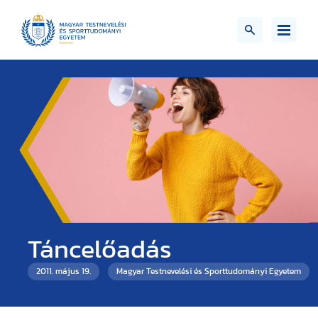
Táncelőadás
2011. május 19.
Magyar Testnevelési és Sporttudományi Egyetem