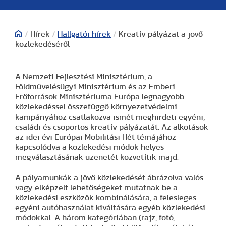
/
Hírek
/
Hallgatói hírek
/
Kreatív pályázat a jövő
közlekedéséről
A Nemzeti Fejlesztési Minisztérium, a
Földművelésügyi Minisztérium és az Emberi
Erőforrások Minisztériuma Európa legnagyobb
közlekedéssel összefüggő környezetvédelmi
kampányához csatlakozva ismét meghirdeti egyéni,
családi és csoportos kreatív pályázatát. Az alkotások
az idei évi Európai Mobilitási Hét témájához
kapcsolódva a közlekedési módok helyes
megválasztásának üzenetét közvetítik majd.
A pályamunkák a jövő közlekedését ábrázolva valós
vagy elképzelt lehetőségeket mutatnak be a
közlekedési eszközök kombinálására, a felesleges
egyéni autóhasználat kiváltására egyéb közlekedési
módokkal. A három kategóriában (rajz, fotó,