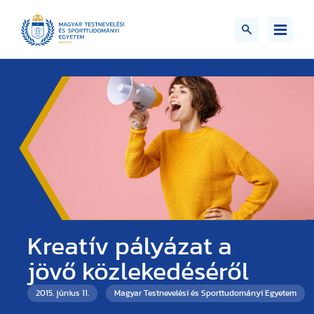
Kreatív pályázat a
jövő közlekedéséről
2015. június 11.
Magyar Testnevelési és Sporttudományi Egyetem