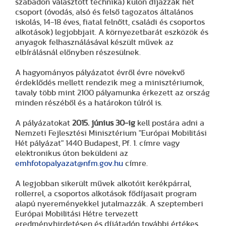
szabadon választott technika) külön díjazzák hét
csoport (óvodás, alsó és felső tagozatos általános
iskolás, 14-18 éves, fiatal felnőtt, családi és csoportos
alkotások) legjobbjait. A környezetbarát eszközök és
anyagok felhasználásával készült művek az
elbírálásnál előnyben részesülnek.
A hagyományos pályázatot évről évre növekvő
érdeklődés mellett rendezik meg a minisztériumok,
tavaly több mint 2100 pályamunka érkezett az ország
minden részéből és a határokon túlról is.
A pályázatokat
2015. június 30-ig
kell postára adni a
Nemzeti Fejlesztési Minisztérium "Európai Mobilitási
Hét pályázat" 1440 Budapest, Pf. 1. címre vagy
elektronikus úton beküldeni az
emhfotopalyazat@nfm.gov.hu
címre.
A legjobban sikerült művek alkotóit kerékpárral,
rollerrel, a csoportos alkotások fődíjasait program
alapú nyereményekkel jutalmazzák. A szeptemberi
Európai Mobilitási Hétre tervezett
eredményhirdetésen és díjátadón további értékes