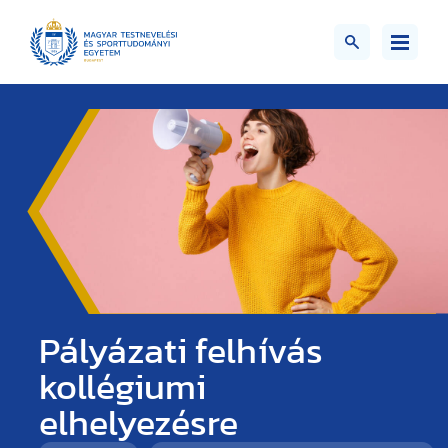
Pályázati felhívás
kollégiumi
elhelyezésre