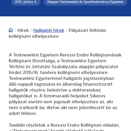
2015. június 4.
Magyar Testnevelési és Sporttudományi Egyetem
/
Hírek
/
Hallgatói hírek
/
Pályázati felhívás
kollégiumi elhelyezésre
A Testnevelési Egyetem Kerezsi Endre Kollégiumának
Kollégiumi Bizottsága, a Testnevelési Egyetem
Térítési és Juttatási Szabályzata alapján pályázatot
hirdet 2015/16. tanévre kollégiumi elhelyezésre.
Testnevelési Egyetemmel hallgatói jogviszonyban
álló nappali tagozatos és államilag finanszírozott
hallgatók részére, beleértve a doktorandusz
hallgatókat is. A fennmaradó helyeket Sikeres
pályázat esetén sem jogosult elhelyezésre az, aki
nem iratkozik be, illetve aki nem jelentkezett be az
adott félévre.
További részletek a Kerezsi Endre Kollégium oldalán,
a "Dokumentumok" között elérhető pályázati