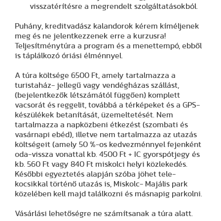
visszatérítésre a megrendelt szolgáltatásokból.
Puhány, kreditvadász kalandorok kérem kíméljenek
meg és ne jelentkezzenek erre a kurzusra!
Teljesítménytúra a program és a menettempó, ebből
is táplálkozó óriási élménnyel.
A túra költsége 6500 Ft, amely tartalmazza a
turistaház- jellegű vagy vendégházas szállást,
(bejelentkezők létszámától függően) komplett
vacsorát és reggelit, továbbá a térképeket és a GPS-
készülékek betanítását, üzemeltetését. Nem
tartalmazza a napközbeni étkezést (szombati és
vasárnapi ebéd), illetve nem tartalmazza az utazás
költségeit (amely 50 %-os kedvezménnyel fejenként
oda-vissza vonattal kb. 4500 Ft + IC gyorspótjegy és
kb. 560 Ft vagy 840 Ft miskolci helyi közlekedés.
Későbbi egyeztetés alapján szóba jöhet tele-
kocsikkal történő utazás is, Miskolc- Majális park
közelében kell majd találkozni és másnapig parkolni.
Vásárlási lehetőségre ne számítsanak a túra alatt.