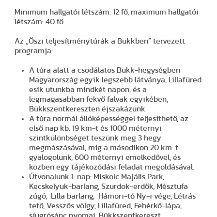
Minimum hallgatói létszám: 12 fő, maximum hallgatói
létszám: 40 fő.
Az „Őszi teljesítménytúrák a Bükkben” tervezett
programja:
A túra alatt a csodálatos Bükk-hegységben
Magyarország egyik legszebb látványa, Lillafüred
esik utunkba mindkét napon, és a
legmagasabban fekvő falvak egyikében,
Bükkszentkereszten éjszakázunk.
A túra normál állóképességgel teljesíthető, az
első nap kb. 19 km-t és 1000 méternyi
szintkülönbséget teszünk meg 3 hegy
megmászásával, míg a másodikon 20 km-t
gyalogolunk, 600 méternyi emelkedővel, és
közben egy tájékozódási feladat megoldásával.
Útvonalunk 1. nap: Miskolc Majális Park,
Kecskelyuk-barlang, Szurdok-erdők, Mésztufa
zúgó, Lilla barlang, Hámori-tó Ny-i vége, Létrás
tető, Vesszős völgy, Lillafüred, Fehérkő-lápa,
síugrósánc nyomai, Bükkszentkereszt.