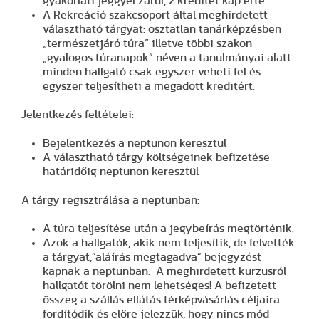
gyakorlati jeggyel zárul, 2 kreditet kap érte.
A Rekreáció szakcsoport által meghirdetett
választható tárgyat: osztatlan tanárképzésben
„természetjáró túra” illetve többi szakon
„gyalogos túranapok” néven a tanulmányai alatt
minden hallgató csak egyszer veheti fel és
egyszer teljesítheti a megadott kreditért.
Jelentkezés feltételei:
Bejelentkezés a neptunon keresztül
A választható tárgy költségeinek befizetése
határidőig neptunon keresztül
A tárgy regisztrálása a neptunban:
A túra teljesítése után a jegybeírás megtörténik.
Azok a hallgatók, akik nem teljesítik, de felvették
a tárgyat,”aláírás megtagadva” bejegyzést
kapnak a neptunban. A meghirdetett kurzusról
hallgatót törölni nem lehetséges! A befizetett
összeg a szállás ellátás térképvásárlás céljaira
fordítódik és előre jelezzük, hogy nincs mód