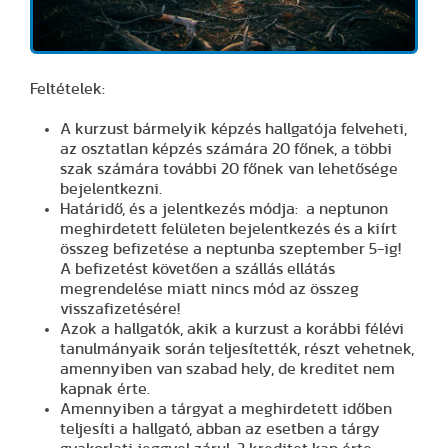
Feltételek:
A kurzust bármelyik képzés hallgatója felveheti,
az osztatlan képzés számára 20 főnek, a többi
szak számára további 20 főnek van lehetősége
bejelentkezni.
Határidő, és a jelentkezés módja: a neptunon
meghirdetett felületen bejelentkezés és a kiírt
összeg befizetése a neptunba szeptember 5-ig!
A befizetést követően a szállás ellátás
megrendelése miatt nincs mód az összeg
visszafizetésére!
Azok a hallgatók, akik a kurzust a korábbi félévi
tanulmányaik során teljesítették, részt vehetnek,
amennyiben van szabad hely, de kreditet nem
kapnak érte.
Amennyiben a tárgyat a meghirdetett időben
teljesíti a hallgató, abban az esetben a tárgy