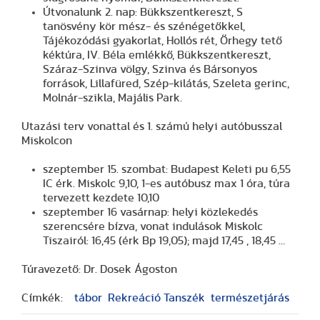
Útvonalunk 2. nap: Bükkszentkereszt, S
tanösvény kör mész- és szénégetőkkel,
Tájékozódási gyakorlat, Hollós rét, Őrhegy tető
kéktúra, IV. Béla emlékkő, Bükkszentkereszt,
Száraz-Szinva völgy, Szinva és Bársonyos
források, Lillafüred, Szép-kilátás, Szeleta gerinc,
Molnár-szikla, Majális Park.
Utazási terv vonattal és 1. számú helyi autóbusszal
Miskolcon
szeptember 15. szombat: Budapest Keleti pu 6,55
IC érk. Miskolc 9,10, 1-es autóbusz max 1 óra, túra
tervezett kezdete 10,10
szeptember 16 vasárnap: helyi közlekedés
szerencsére bízva, vonat indulások Miskolc
Tiszairól: 16,45 (érk Bp 19,05); majd 17,45 , 18,45 …
Túravezető: Dr. Dosek Ágoston
Címkék:
tábor
Rekreáció Tanszék
természetjárás