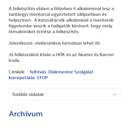
A felkészítés ebben a félévben 4 alkalommal lesz a
tantárgyi mentorral egyeztetett időpontban és
helyszínen. A konzultációk alkalmával a mentorok
figyelembe veszik a hallgatók kéréseit, hogy mely
témaköröket érintse a felkészítés.
Jelentkezni elektronikus formában lehet
itt
.
Jó felkészülést kíván a HÖK és az Alumni és Karrier
Iroda.
Címkék:
felhívás
Diákmentor Szolgálat
korrepetálás
EFOP
További oldalak
Archívum
(2 cikk)
(3 cikk)
(3 cikk)
(17 cikk)
(20 cikk)
(29 cikk)
(15 cikk)
(20 cikk)
(7 cikk)
(18 cikk)
(24 cikk)
(16 cikk)
(25 cikk)
(9 cikk)
(2 cikk)
(51 cikk)
(46 cikk)
(36 cikk)
(8 cikk)
(41 cikk)
(28 cikk)
(1 cikk)
(1 cikk)
(14 cikk)
(2 cikk)
(1 cikk)
(29 cikk)
(1 cikk)
(1 cikk)
(2 cikk)
(1 cikk)
(3 cikk)
(25 cikk)
(40 cikk)
(48 cikk)
(19 cikk)
(17 cikk)
(13 cikk)
(42 cikk)
(41 cikk)
(33 cikk)
(33 cikk)
(24 cikk)
(1 cikk)
(60 cikk)
(60 cikk)
(56 cikk)
(71 cikk)
(37 cikk)
(1 cikk)
(26 cikk)
(2 cikk)