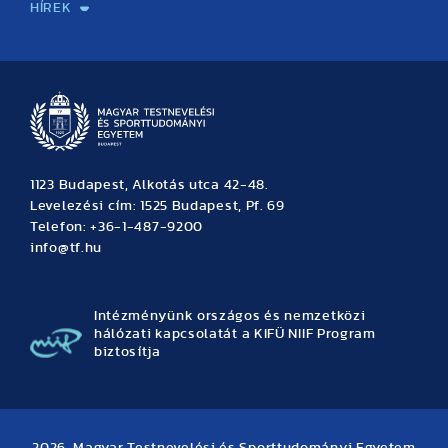
HÍREK
Hírek
Büszkeségeink
Hallgatói hírek
Tudományos hírek
TDK hírek
Pályázati hírek
TFSE hírek
Archívum
Eseménynaptár
1123 Budapest, Alkotás utca 42-48.
Levelezési cím: 1525 Budapest, Pf. 69
Telefon: +36-1-487-9200
info@tf.hu
Intézményünk országos és nemzetközi
hálózati kapcsolatát a KIFÜ NIIF Program
biztosítja