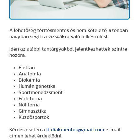
A lehetőség térítésmentes és nem kötelező, azonban
nagyban segíti a vizsgákra való felkészülést.
Idén az alábbi tantárgyakból jelentkezhettek szintre
hozóra:
Élettan
Anatómia
Biokémia
Humán genetika
Sportmenedzsment
Férfi torna
Női torna
Gimnasztika
Küzdősportok
Kérdés esetén a
tf.diakmentor@gmail.com
e-mail
címen lehet érdeklődni.