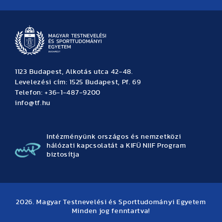
Hírek
Büszkeségeink
Hallgatói hírek
Tudományos hírek
TDK hírek
Pályázati hírek
TFSE hírek
Archívum
Eseménynaptár
1123 Budapest, Alkotás utca 42-48.
Levelezési cím: 1525 Budapest, Pf. 69
Telefon: +36-1-487-9200
info@tf.hu
Intézményünk országos és nemzetközi
hálózati kapcsolatát a KIFÜ NIIF Program
biztosítja
2026. Magyar Testnevelési és Sporttudományi Egyetem
Minden jog fenntartva!