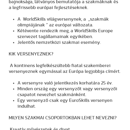
bajnoksága, látványos bemutatója a szakmáknak és
a legfrissebb európai fejlesztéseknek.
A WorldSkills világversenynek, a „szakmák
olimpiájának ” az európai változata.
Kétévente rendezik meg, a WorldSkills Europe
szervezet tagállamainak egyikében.
Jelentős nemzetközi szakmai esemény.
KIK VERSENYEZNEK?
A kontinens legfelkészültebb fiatal szakemberei
versenyeznek egymással az Európa legjobbja címért.
A versenyre való jelentkezés korhatára 25 év.
Minden ország egy versenyzőt vagy versenyzői
csapatot nevezhet szakmánként.
Egy versenyző csak egy EuroSkills versenyen
indulhat.
MILYEN SZAKMAI CSOPORTOKBAN LEHET NEVEZNI?
Kreatív művészetek és divat