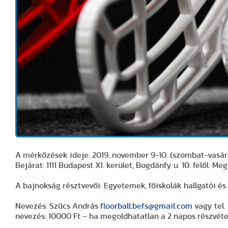
A mérkőzések ideje: 2019. november 9-10. (szombat-vasá
Bejárat: 1111 Budapest XI. kerület, Bogdánfy u. 10. felől. Me
A bajnokság résztvevői: Egyetemek, főiskolák hallgatói és
Nevezés: Szűcs András
floorball.befs@gmail.com
vagy tel.
nevezés: 10000 Ft – ha megoldhatatlan a 2 napos részvéte