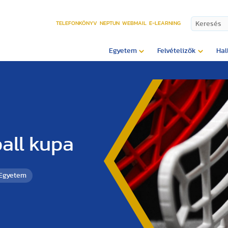
TELEFONKÖNYV
NEPTUN
WEBMAIL
E-LEARNING
Egyetem
Felvételizők
Hal
all kupa
 Egyetem