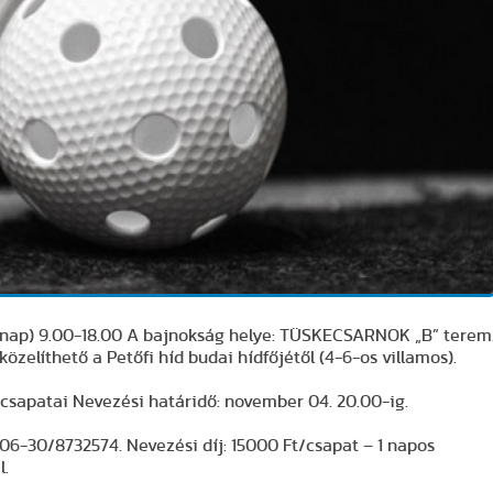
rnap) 9.00-18.00 A bajnokság helye: TÜSKECSARNOK „B” terem
gközelíthető a Petőfi híd budai hídfőjétől (4-6-os villamos).
 csapatai Nevezési határidő: november 04. 20.00-ig.
 06-30/8732574. Nevezési díj: 15000 Ft/csapat – 1 napos
l.