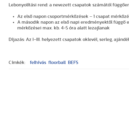
Lebonyolítási rend: a nevezett csapatok számától függően
Az első napon csoportmérkőzések – 1 csapat mérkőzése
A második napon az első napi eredményektől függő ell
mérkőzései max. kb. 4-5 óra alatt lezajlanak
Díjazás: Az I–III. helyezett csapatok oklevél, serleg, aján
Címkék:
felhívás
floorball
BEFS