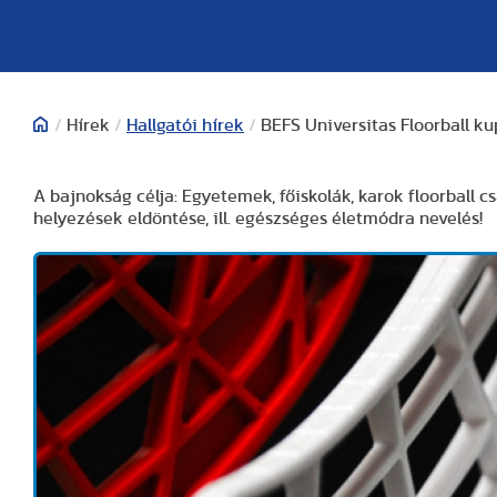
/
Hírek
/
Hallgatói hírek
/
BEFS Universitas Floorball k
A bajnokság célja: Egyetemek, főiskolák, karok floorball c
helyezések eldöntése, ill. egészséges életmódra nevelés!