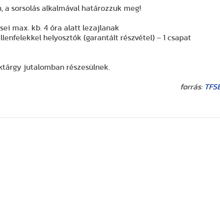
, a sorsolás alkalmával határozzuk meg!
i max. kb. 4 óra alatt lezajlanak
enfelekkel helyosztók (garantált részvétel) – 1 csapat
déktárgy jutalomban részesülnek.
forrás:
TFS