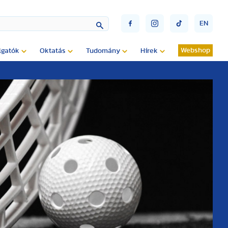
EN
Webshop
lgatók
Oktatás
Tudomány
Hírek