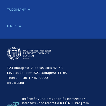
Képzéseink
Tanulmányi Hivatal
Felvételi és Adatszolgáltatási Osztály
Oktatási Igazgatóság
Oktatásfejlesztési Központ
Továbbképző Központ
Sportszaknyelvi Lektorátus
Intézetek és tanszékek
TUDOMÁNY
Sport-táplálkozástudományi Központ
Molekuláris Edzésélettani Kutató Központ
Doktori Iskola
Tudományos Iroda
Publikációk
TDK
Testnevelés, Sport, Tudomány
Habilitáció
Kutatásetika
OTDK
EKÖP
Nyári Egyetem
SPIRIT Olimpiai Tanulmányok Kutatási Központ
Kiváló Kutatási Infrastruktúra-hálózat
HÍREK
Hírek
Büszkeségeink
Hallgatói hírek
Tudományos hírek
TDK hírek
Pályázati hírek
TFSE hírek
Archívum
Eseménynaptár
1123 Budapest, Alkotás utca 42-48.
Levelezési cím: 1525 Budapest, Pf. 69
Telefon: +36-1-487-9200
info@tf.hu
Intézményünk országos és nemzetközi
hálózati kapcsolatát a KIFÜ NIIF Program