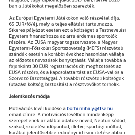
hallgatói, vagy diplomájukat 2019-ben, illetve 2020-
ban a Játékokat megelőzően szerezték.
Az Európai Egyetemi Játékokon való részvétel díja:
65 EUR/fő/éj, mely a teljes ellátást tartalmazza.
Sikeres pályázat esetén ezt a költséget a Testnevelési
Egyetem finanszírozza az arra érdemes sportolók
részére. Az EUSA magyar tagszervezete, a Magyar
Egyetemi-Főiskolai Sportszövetség (MEFS) részvételi
szándék esetén a korábbi évekhez hasonlóan vállalja
az előzetes nevezések benyújtását. Vállalja továbbá a
fejenkénti 30 EUR regisztrációs díj megfizetését az
EUSA részére, és a kapcsolattartást az EUSA-val és a
Szervező Bizottsággal. A további részvételi költségek
(utazási költség, biztosítás) a résztvevőket terhelik.
Jelentkezés módja
Motivációs levél küldése a
borhi.mihaly@tfse.hu
email címre. A motivációs levélben mindenképp
szerepeljenek az alábbi adatok: neved, Neptun kódod,
szakod, születési időpontod, illetve, sportági múltad,
korábbi jelentősebb eredményeid ismertetése abban