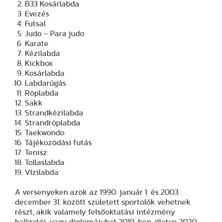
B33 Kosárlabda
Evezés
Futsal
Judo – Para judo
Karate
Kézilabda
Kickbox
Kosárlabda
Labdarúgás
Röplabda
Sakk
Strandkézilabda
Strandröplabda
Taekwondo
Tájékozódási futás
Tenisz
Tollaslabda
Vízilabda
A versenyeken azok az 1990. január 1. és 2003.
december 31. között született sportolók vehetnek
részt, akik valamely felsőoktatási intézmény