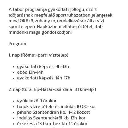
A tábor programja gyakorlati jellegű, ezért
időjárásnak megfelelő sportruházatban jelenjetek
meg! Öltöző, zuhanyzó, rendelkezésre áll a vízi
sporttelepen. Napközbeni ellátásról (étel, ital)
mindenki maga gondoskodjon!
Program
1. nap (Római-parti vízitelep)
gyakorlati képzés, 9h-13h
ebéd 13h-14h
gyakorlati képzés, 14h-17h
2. nap (túra, Bp-Határ-csárda a 13 fkm-Bp.)
gyülekező 9 órakor
hajók vízre tétele és indulás 10.00-kor
pihenő Szentendrén kb. 11-12 között
indulás Szentendréről kb. 13h-kor
érkezés a 13 fkm-hez kb. 14 órakor