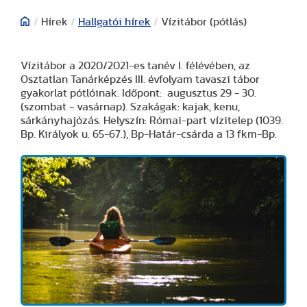
/
Hírek
/
Hallgatói hírek
/
Vízitábor (pótlás)
Vízitábor a 2020/2021-es tanév I. félévében, az
Osztatlan Tanárképzés III. évfolyam tavaszi tábor
gyakorlat pótlóinak. Időpont: augusztus 29 - 30.
(szombat - vasárnap). Szakágak: kajak, kenu,
sárkányhajózás. Helyszín: Római-part vízitelep (1039.
Bp. Királyok u. 65-67.), Bp-Határ-csárda a 13 fkm-Bp.