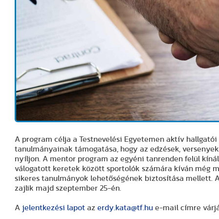
A program célja a Testnevelési Egyetemen aktív hallgató
tanulmányainak támogatása, hogy az edzések, versenyek s
nyíljon. A mentor program az egyéni tanrenden felül kíná
válogatott keretek között sportolók számára kíván még m
sikeres tanulmányok lehetőségének biztosítása mellett. A
zajlik majd szeptember 25-én.
A
jelentkezési lapot
az
erdy.kata@tf.hu
e-mail címre várjá