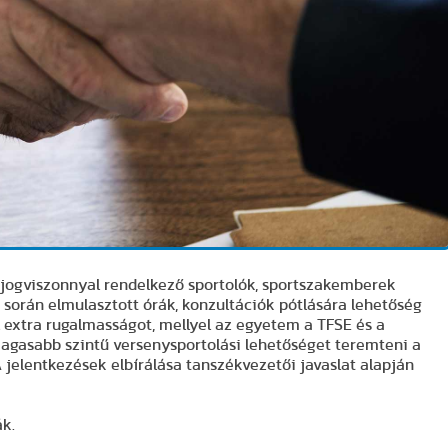
i jogviszonnyal rendelkező sportolók, sportszakemberek
orán elmulasztott órák, konzultációk pótlására lehetőség
l extra rugalmasságot, mellyel az egyetem a TFSE és a
agasabb szintű versenysportolási lehetőséget teremteni a
 jelentkezések elbírálása tanszékvezetői javaslat alapján
k.