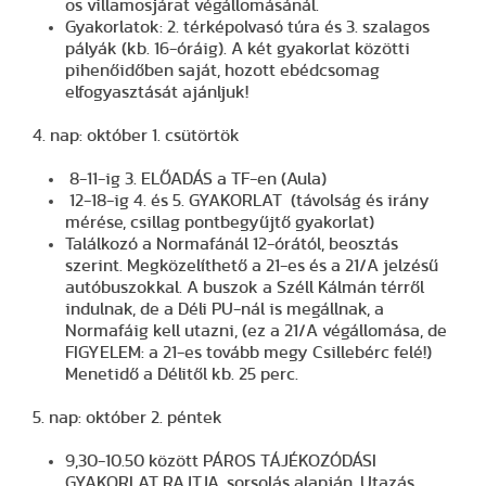
os villamosjárat végállomásánál.
Gyakorlatok: 2. térképolvasó túra és 3. szalagos
pályák (kb. 16-óráig). A két gyakorlat közötti
pihenőidőben saját, hozott ebédcsomag
elfogyasztását ajánljuk!
4. nap: október 1. csütörtök
8-11-ig 3. ELŐADÁS a TF-en (Aula)
12-18-ig 4. és 5. GYAKORLAT (távolság és irány
mérése, csillag pontbegyűjtő gyakorlat)
Találkozó a Normafánál 12-órától, beosztás
szerint. Megközelíthető a 21-es és a 21/A jelzésű
autóbuszokkal. A buszok a Széll Kálmán térről
indulnak, de a Déli PU-nál is megállnak, a
Normafáig kell utazni, (ez a 21/A végállomása, de
FIGYELEM: a 21-es tovább megy Csillebérc felé!)
Menetidő a Délitől kb. 25 perc.
5. nap: október 2. péntek
9,30-10.50 között PÁROS TÁJÉKOZÓDÁSI
GYAKORLAT RAJTJA, sorsolás alapján. Utazás