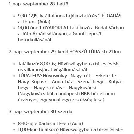
1. nap: szeptember 28. hétfő
9,30-12,15-ig általános tájékoztató és 1. ELÖADÁS
a TF-en. (Aula)
14,00 óra: 1. GYAKORLAT találkozó a Budai Várban
a Tóth Árpád sétányon, a Gránit lépcső
betorkollásánál.
2. nap: szeptember 29. kedd HOSSZÚ TÚRA kb. 21 km
Találkozó: 8,00-ig, Hűvösvölgyben a 61-es és 56-
os villamosjárat végállomásánál.
TÚRATERV: Hűvösvölgy- Nagy-rét – Fekete-fej –
Nagy-Kopasz – Anna-ház - Széna-hegy – Kutya-
hegy – Nagy-szénás - Nagykovácsi
(Nagykovácsiból a budapesti BKK bérlet nem
érvényes, egy vonaljegyre szükség lesz.)
3. nap: szeptember 30. szerda
8-10-ig előadás a TF-en (Aula)
11,00-kor: találkozó Hűvösvölgyben a 61-es és 56-