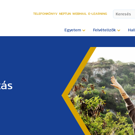
TELEFONKÖNYV
NEPTUN
WEBMAIL
E-LEARNING
Egyetem
Felvételizők
Hal
zás