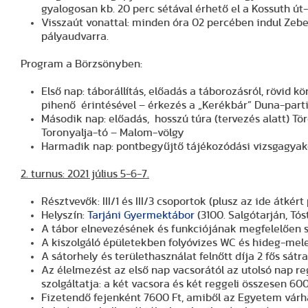
gyalogosan kb. 20 perc sétával érhető el a Kossuth út
Visszaút vonattal: minden óra 02 percében indul Zeb
pályaudvarra.
Program a Börzsönyben:
Első nap: táborállítás, előadás a táborozásról, rövid
pihenő érintésével – érkezés a „Kerékbár” Duna-part
Második nap: előadás, hosszú túra (tervezés alatt) 
Toronyalja-tó – Malom-völgy
Harmadik nap: pontbegyűjtő tájékozódási vizsgagyakor
2. turnus: 2021 július 5-6-7.
Résztvevők: III/1 és III/3 csoportok (plusz az ide átkért
Helyszín:
Tarjáni Gyermektábor
(3100. Salgótarján, Tós
A tábor elnevezésének és funkciójának megfelelően s
A kiszolgáló épületekben folyóvizes WC és hideg-mele
A sátorhely és területhasználat felnőtt díja 2 fős sátr
Az élelmezést az első nap vacsorától az utolsó nap re
szolgáltatja: a két vacsora és két reggeli összesen 600
Fizetendő fejenként 7600 Ft, amiből az Egyetem várha