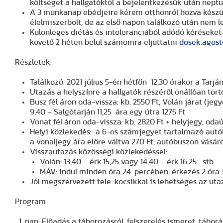
költséget a hallgatóktól a bejelentkezésük után nept
A 3 munkanap ebédjeire kérem otthonról hozva készül
élelmiszerbolt, de az első napon találkozó után nem le
Különleges diétás és intoleranciából adódó kérések
követő 2 héten belül számomra eljuttatni
dosek.agost
Részletek:
Találkozó: 2021 július 5-én hétfőn 12,30 órakor a Tar
Utazás a helyszínre a hallgatók részéről önállóan tört
Busz fél áron oda-vissza: kb. 2550 Ft, Volán járat (je
9,40 – Salgótarján 11,25 ára egy útra 1275 Ft
Vonat fél áron oda-vissza: kb. 2820 Ft + helyjegy, oda
Helyi közlekedés: a 6-os számjegyet tartalmazó autóbus
a vonaljegy ára előre váltva 270 Ft, autóbuszon vásáro
Visszautazás közösségi közlekedéssel:
Volán: 13,40 – érk.15,25 vagy 14,40 – érk.16,25 stb.
MÁV: indul minden óra 24. percében, érkezés 2 óra 
Jól megszervezett tele-kocsikkal is lehetséges az uta
Program
nap: Előadás a táborozásról, felszerelés ismeret, táborá