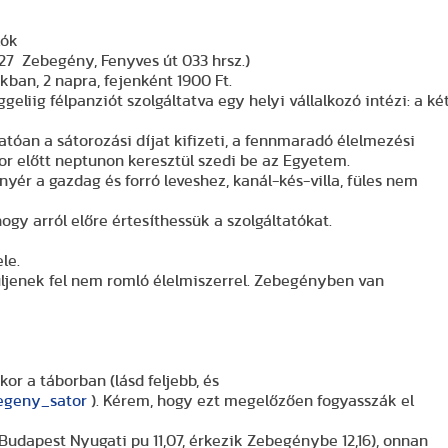
lók
627 Zebegény, Fenyves út 033 hrsz.)
akban, 2 napra, fejenként 1900 Ft.
eliig félpanziót szolgáltatva egy helyi vállalkozó intézi: a ké
tóan a sátorozási díjat kifizeti, a fennmaradó élelmezési
bor előtt neptunon keresztül szedi be az Egyetem.
ányér a gazdag és forró leveshez, kanál-kés-villa, füles nem
ogy arról előre értesíthessük a szolgáltatókat.
le.
ljenek fel nem romló élelmiszerrel. Zebegényben van
or a táborban (lásd feljebb, és
begeny_sator
). Kérem, hogy ezt megelőzően fogyasszák el
Budapest Nyugati pu 11,07, érkezik Zebegénybe 12,16), onnan