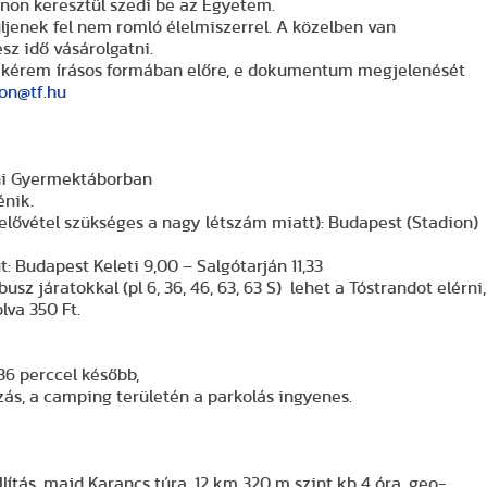
unon keresztül szedi be az Egyetem.
jenek fel nem romló élelmiszerrel. A közelben van
sz idő vásárolgatni.
et kérem írásos formában előre, e dokumentum megjelenését
on@tf.hu
jáni Gyermektáborban
énik.
gyelővétel szükséges a nagy létszám miatt): Budapest (Stadion)
út: Budapest Keleti 9,00 – Salgótarján 11,33
z járatokkal (pl 6, 36, 46, 63, 63 S) lehet a Tóstrandot elérni,
lva 350 Ft.
36 perccel később,
zás, a camping területén a parkolás ingyenes.
llítás, majd Karancs túra, 12 km 320 m szint kb 4 óra, geo-