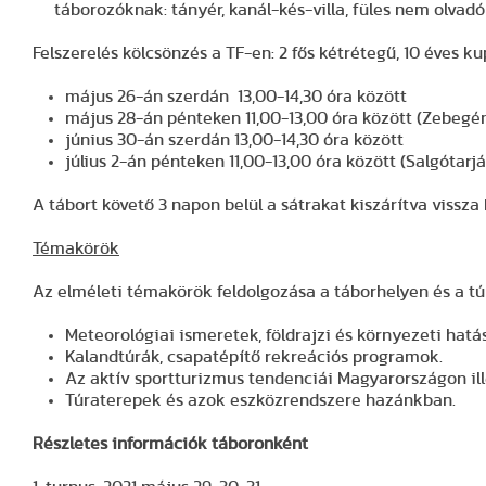
táborozóknak: tányér, kanál-kés-villa, füles nem olvadó
Felszerelés kölcsönzés a TF-en: 2 fős kétrétegű, 10 éves ku
május 26-án szerdán 13,00-14,30 óra között
május 28-án pénteken 11,00-13,00 óra között (Zebeg
június 30-án szerdán 13,00-14,30 óra között
július 2-án pénteken 11,00-13,00 óra között (Salgótar
A tábort követő 3 napon belül a sátrakat kiszárítva vissza 
Témakörök
Az elméleti témakörök feldolgozása a táborhelyen és a tú
Meteorológiai ismeretek, földrajzi és környezeti hat
Kalandtúrák, csapatépítő rekreációs programok.
Az aktív sportturizmus tendenciái Magyarországon ill
Túraterepek és azok eszközrendszere hazánkban.
Részletes információk táboronként