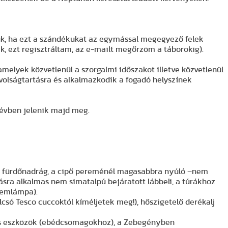
ük, ha ezt a szándékukat az egymással megegyező felek
k, ezt regisztráltam, az e-mailt megőrzöm a táborokig).
melyek közvetlenül a szorgalmi időszakot illetve közvetlenül
ávolságtartásra és alkalmazkodik a fogadó helyszínek
lévben jelenik majd meg.
át, fürdőnadrág, a cipő pereménél magasabbra nyúló –nem
ásra alkalmas nem simatalpú bejáratott lábbeli, a túrákhoz
elemlámpa).
olcsó Tesco cuccoktól kíméljetek meg!), hőszigetelő derékalj
es eszközök (ebédcsomagokhoz), a Zebegényben