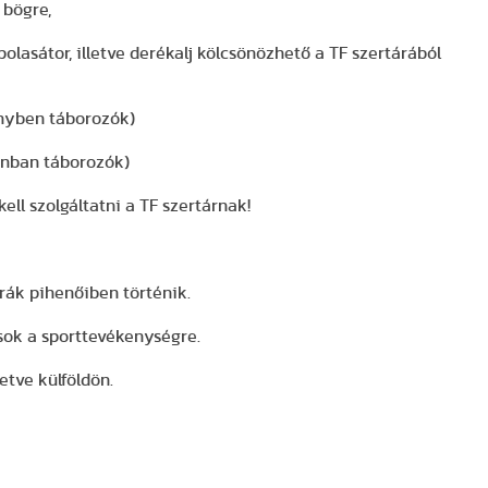
 bögre,
polasátor, illetve derékalj kölcsönözhető a TF szertárából
ényben táborozók)
jánban táborozók)
kell szolgáltatni a TF szertárnak!
rák pihenőiben történik.
ások a sporttevékenységre.
etve külföldön.