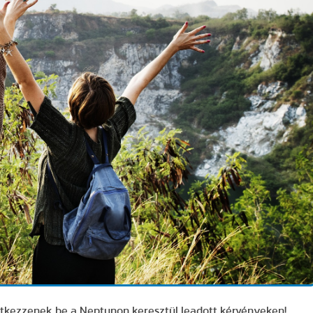
ntkezzenek be a Neptunon keresztül leadott kérvényeken!