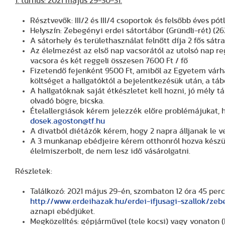
1. turnus: 2021 május 29-30-31.
Résztvevők: III/2 és III/4 csoportok és felsőbb éves pót
Helyszín: Zebegényi erdei sátortábor (Gründli-rét) (2
A sátorhely és területhasználat felnőtt díja 2 fős sátr
Az élelmezést az első nap vacsorától az utolsó nap regg
vacsora és két reggeli összesen 7600 Ft / fő
Fizetendő fejenként 9500 Ft, amiből az Egyetem várha
költséget a hallgatóktól a bejelentkezésük után, a tá
A hallgatóknak saját étkészletet kell hozni, jó mély t
olvadó bögre, bicska.
Ételallergiások kérem jelezzék előre problémájukat, h
dosek.agoston@tf.hu
A divatból diétázók kérem, hogy 2 napra álljanak le ve
A 3 munkanap ebédjeire kérem otthonról hozva készü
élelmiszerbolt, de nem lesz idő vásárolgatni.
Részletek:
Találkozó: 2021 május 29-én, szombaton 12 óra 45 perck
http://www.erdeihazak.hu/erdei-ifjusagi-szallok/ze
aznapi ebédjüket.
Megközelítés: gépjárművel (tele kocsi) vagy vonaton (