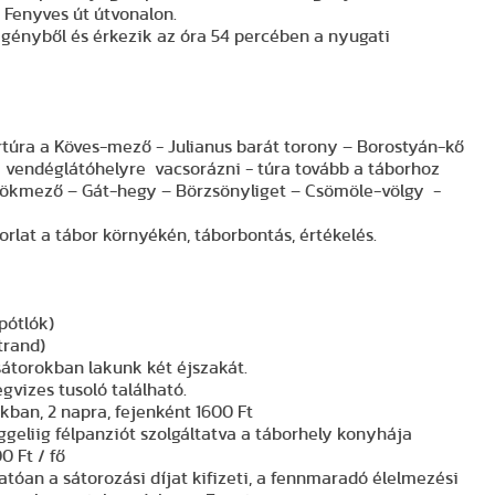
- Fenyves út útvonalon.
egényből és érkezik az óra 54 percében a nyugati
 körtúra a Köves-mező - Julianus barát torony – Borostyán-kő
i vendéglátóhelyre vacsorázni - túra tovább a táborhoz
Törökmező – Gát-hegy – Börzsönyliget – Csömöle-völgy -
lat a tábor környékén, táborbontás, értékelés.
 pótlók)
trand)
átorokban lakunk két éjszakát.
gvizes tusoló található.
akban, 2 napra, fejenként 1600 Ft
ggeliig félpanziót szolgáltatva a táborhely konyhája
0 Ft / fő
tóan a sátorozási díjat kifizeti, a fennmaradó élelmezési