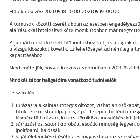
Előjelentkezés: 2021.05.18. 10.00-2021.05.19. 00.00
A turnusok közötti cserét abban az esetben engedélyezz
aláírásukkal hitelesítve kérelmezik (többen már megtetté
A januárban kihirdetett időpontokhoz tartjuk magunkat, a
a vizsgaidőszakot követik. Ez lehetőséget ad némileg a t
kapacitásához.
Megismételjük, hogy a kurzus a Neptunban a 2021. őszi fé
Mindkét tábor hallgatóira vonatkozó tudnivalók
Felszerelés
túrázásra alkalmas réteges öltözet, vízhatlan esőkab
titok- zokni; strandpapucs, 2 pár terepen történő mozg
kisméretű hátizsák, kulacs, törülköző, mosdókészlet, (
sátrazáshoz: sátor (kipróbált, esőálló minőség legyen, 
(polifoam), hálózsák
saját élelem készítéséhez és fogyasztásához szükség